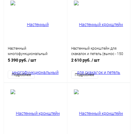
Настенный
Настенный кронштейн для
многофункциональный
скакалок и петель (вынос - 150
кронштейн "Линия" 80х60 мм
мм)
5 390 руб.
/ шт
2 610 руб.
/ шт
Подробнее
Подробнее