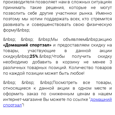
производителя позволяет нам в сложных ситуациях
принимать такие решения, которые не могут
позволить себе другие участники рынка. Именно
поэтому мы хотим поддержать всех, кто стремится
развивать и совершенствовать свою физическую
форму!&nbsp;
&nbsp; &nbsp; &nbsp;Мы объявляем&nbsp;акцию
«Домашний спортзал»
и предоставляем скидку на
товары, участвующие в данной акции
скидку&nbsp;
25%
.&nbsp;Чтобы получить скидку
необходимо добавить в корзину не менее 3
различных товарных позиций. Количество товаров
по каждой позиции может быть любое!
&nbsp; &nbsp; &nbsp;Посмотреть все товары,
относящиеся к данной акции в одном месте и
оформить заказ по сниженным ценам в нашем
интернет-магазине Вы можете по ссылке "
д
омашний
спортзал
"!