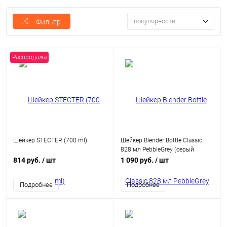
популярности
Фильтр
Распродажа
Шейкер STECTER (700 ml)
Шейкер Blender Bottle Classic
828 мл PebbleGrey (серый
графит)
814 руб.
/ шт
1 090 руб.
/ шт
Подробнее
Подробнее