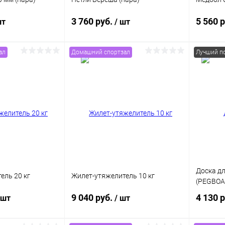
3 760 руб.
5 560 
шт
/ шт
ал
Домашний спортзал
Лучший по
корзину
В корзину
ик
Сравнение
Купить в 1 клик
Сравнение
Купит
В наличии
В избранное
В наличии
В изб
Доска д
ель 20 кг
Жилет-утяжелитель 10 кг
(PEGBOA
9 040 руб.
4 130 
 шт
/ шт