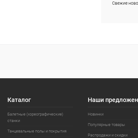
Свежие ново
В избранное
Цвет
Каталог
Наши предложен
Балетные (хореографические)
Новинки
станки
Популярные товары
Танцевальные полы и покрытия
Распродажи и скидки