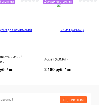
 спортзал
Домашний спортзал
В корзину
В корзину
ь в 1 клик
Сравнение
Купить в 1 клик
Сравнение
ранное
В наличии
В избранное
В наличии
для отжиманий
Абмат (ABMAT)
тсы"
руб.
2 180 руб.
/ шт
/ шт
В корзину
В корзину
Подписаться
ь в 1 клик
Сравнение
Купить в 1 клик
Сравнение