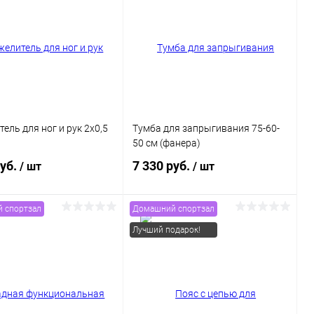
ель для ног и рук 2x0,5
Тумба для запрыгивания 75-60-
50 см (фанера)
руб.
7 330 руб.
/ шт
/ шт
 спортзал
Домашний спортзал
В корзину
В корзину
Лучший подарок!
ь в 1 клик
Сравнение
Купить в 1 клик
Сравнение
ранное
В наличии
В избранное
В наличии