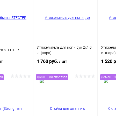
Утяжелитель для ног и рук 2x1,0
Утяжелит
та STECTER
кг (пара)
кг (пара)
1 760 руб.
1 520 
шт
/ шт
ал
Домашний спортзал
Домашний
корзину
В корзину
ик
Сравнение
Купить в 1 клик
Сравнение
Купит
В наличии
В избранное
Под заказ
В изб