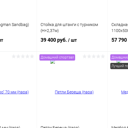
ongman Sandbag)
Стойка для штанги с турником
Складна
(H=2,37м)
1100х50
39 400 руб.
57 790
шт
/ шт
Домашний спортзал
Домашний
корзину
В корзину
Лучший по
ик
Сравнение
Купить в 1 клик
Сравнение
Купит
В наличии
В избранное
Под заказ
В изб
Цвет
Цвет
0 мм (пара)
Петли Береша (пара)
Медбол 6