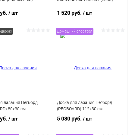
руб.
1 520 руб.
/ шт
/ шт
дарок!
Домашний спортзал
В корзину
В корзину
ь в 1 клик
Сравнение
Купить в 1 клик
Сравнение
ранное
В наличии
В избранное
В наличии
ля лазания Пегборд
Доска для лазания Пегборд
RD) 80х30 см
(PEGBOARD) 112х30 см
руб.
5 080 руб.
/ шт
/ шт