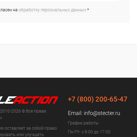
ранное
В наличии
В избранное
В наличии
гласен на
обработку персональных данных.
*
+7 (800) 200-65-47
 2010-2026 © Все права
Email:
info@stecter.ru
ы.
График работы
ия оставляет за собой право
Пн-Пт: с 8:00 до 17:00
ровать или улучшать