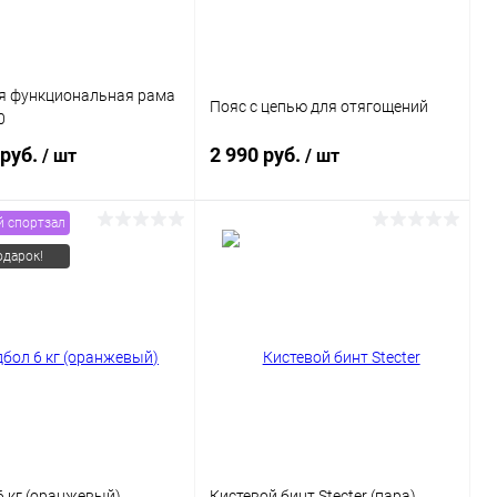
я функциональная рама
Пояс с цепью для отягощений
0
 руб.
2 990 руб.
/ шт
/ шт
 спортзал
В корзину
В корзину
дарок!
ь в 1 клик
Сравнение
Купить в 1 клик
Сравнение
ранное
Под заказ
В избранное
В наличии
 кг (оранжевый)
Кистевой бинт Stecter (пара)