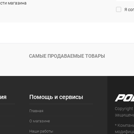
сти магазина
В наличии
В избранное
В наличии
В изб
Я со
Цвет
Цвет
САМЫЕ ПРОДАВАЕМЫЕ ТОВАРЫ
ия
Помощь и сервисы
Copyright
Главная
защищен
О магазине
* Компан
Наши работы
модифици