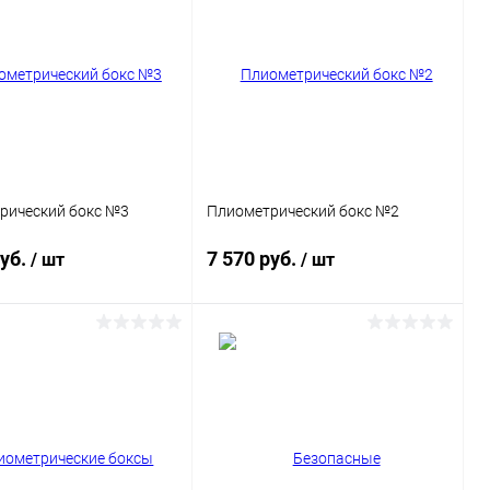
рический бокс №3
Плиометрический бокс №2
руб.
7 570 руб.
/ шт
/ шт
В корзину
В корзину
ь в 1 клик
Сравнение
Купить в 1 клик
Сравнение
ранное
В наличии
В избранное
В наличии
Цвет