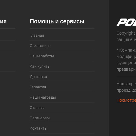
ия
Помощь и сервисы
Copyright
Главная
защищен
О магазине
* Компан
Наши работы
модифици
функцион
Как купить
предвари
Доставка
Наш адрес
Гарантия
проезд, д
Наши награды
Посмотре
Отзывы
Партнерам
Контакты