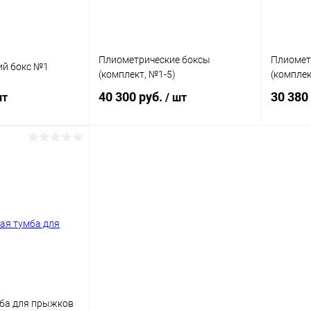
Плиометрические боксы
Плиомет
ий бокс №1
(комплект, №1-5)
(комплек
40 300 руб.
30 380
шт
/ шт
корзину
В корзину
ик
Сравнение
Купить в 1 клик
Сравнение
Купит
В наличии
В избранное
В наличии
В изб
Цвет
Цвет
ба для прыжков