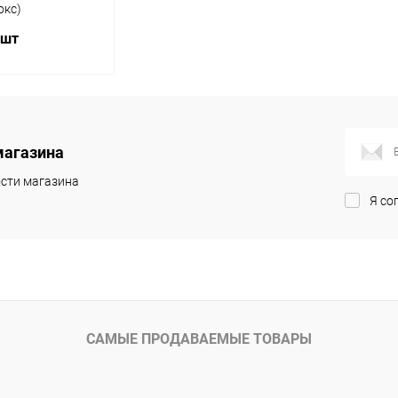
окс)
 шт
корзину
магазина
ик
Сравнение
сти магазина
В наличии
Я со
САМЫЕ ПРОДАВАЕМЫЕ ТОВАРЫ