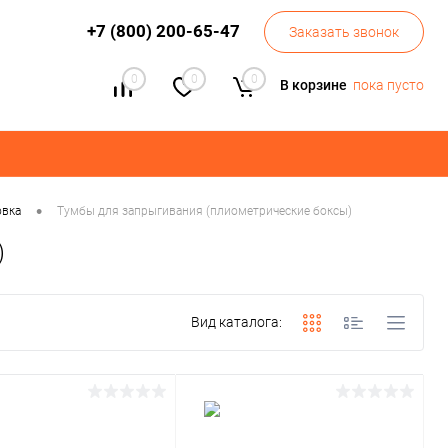
+7 (800) 200-65-47
Заказать звонок
0
0
0
В корзине
пока пусто
•
овка
Тумбы для запрыгивания (плиометрические боксы)
)
Вид каталога: