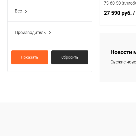
75-60-50 (плиоб
Вес
27 590 руб.
/
25 кг
Производитель
В 
STECTER
Новости 
Купить в 1 кл
Показать
Сбросить
Свежие ново
В избранное