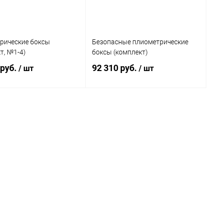
рические боксы
Безопасные плиометрические
т, №1-4)
боксы (комплект)
 руб.
92 310 руб.
/ шт
/ шт
В корзину
В корзину
ь в 1 клик
Сравнение
Купить в 1 клик
Сравнение
ранное
В наличии
В избранное
Под заказ
Цвет