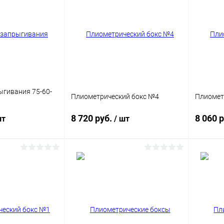
ыгивания 75-60-
Плиометрический бокс №4
Плиомет
8 720 руб.
8 060 
шт
/ шт
корзину
В корзину
ик
Сравнение
Купить в 1 клик
Сравнение
Купит
В наличии
В избранное
В наличии
В изб
Цвет
Цвет