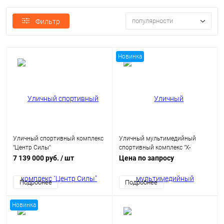
популярности
Фильтр
Новинка
Уличный спортивный комплекс
Уличный мультимедийный
"Центр Силы"
спортивный комплекс "Х-
станция"
7 139 000 руб.
/ шт
Цена по запросу
Подробнее
Подробнее
Новинка