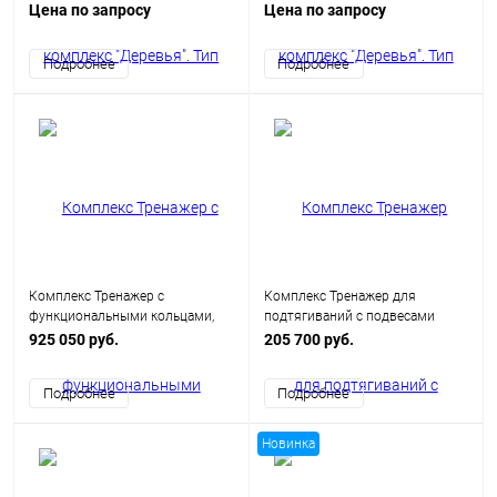
(40 кв.м.)
(53,5 кв.м.)
Цена по запросу
Цена по запросу
Подробнее
Подробнее
Комплекс Тренажер с
Комплекс Тренажер для
функциональными кольцами,
подтягиваний с подвесами
сетью и гирями
925 050 руб.
205 700 руб.
Подробнее
Подробнее
Новинка