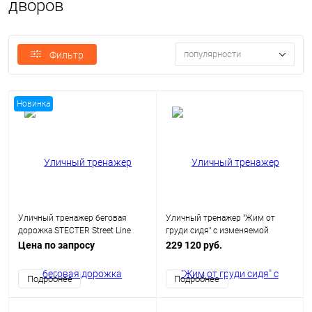
дворов
популярности
Фильтр
Новинка
Уличный тренажер беговая
Уличный тренажер "Жим от
дорожка STECTER Street Line
груди сидя" с изменяемой
(инерционная)
нагрузкой
Цена по запросу
229 120 руб.
Подробнее
Подробнее