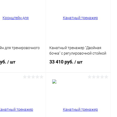
йн для тренировочного
Канатный тренажер "Двойная
бочка" с регулировочной стойкой
руб.
33 410 руб.
/ шт
/ шт
В корзину
В корзину
ь в 1 клик
Сравнение
Купить в 1 клик
Сравнение
ранное
В наличии
В избранное
Под заказ
Цвет