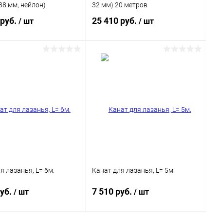
38 мм, нейлон)
32 мм) 20 метров
 руб.
25 410 руб.
/ шт
/ шт
В корзину
В корзину
ь в 1 клик
Сравнение
Купить в 1 клик
Сравнение
ранное
В наличии
В избранное
Под заказ
я лазанья, L= 6м.
Канат для лазанья, L= 5м.
руб.
7 510 руб.
/ шт
/ шт