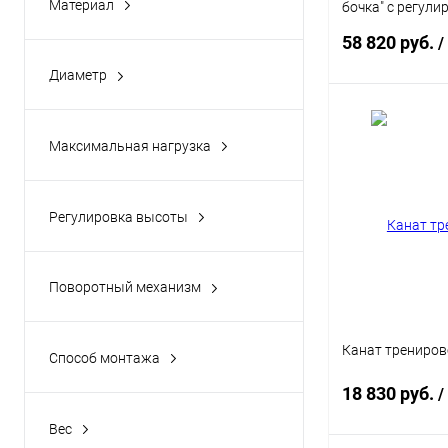
Материал
бочка" с регули
Сталь
+ канат (20м)
58 820 руб.
/
Нейлон
Диаметр
Сизаль
200 мм
В 
32 мм
Максимальная нагрузка
38 мм
200 кг
Купить в 1 кл
под канат 32 мм
В избранное
Регулировка высоты
под канат 38 мм
Есть
Цвет
Поворотный механизм
Есть
Канат трениро
Способ монтажа
Потолок
18 830 руб.
/
Стена / функ. рама
Вес