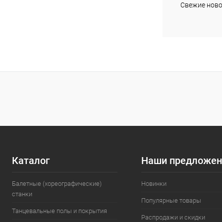
Свежие ново
В избранное
Цвет
Каталог
Наши предложен
Балетные (хореографические)
Новинки
станки
Популярные товары
Танцевальные полы и покрытия
Распродажи и скидки