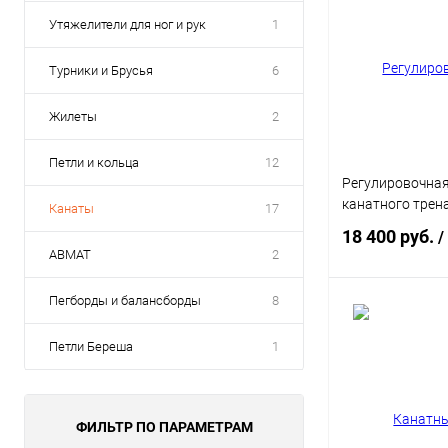
Утяжелители для ног и рук
1
Турники и Брусья
6
Жилеты
2
Петли и кольца
12
Регулировочная
канатного трен
Канаты
17
18 400 руб.
/
ABMAT
2
Пегборды и балансборды
8
В 
Петли Береша
1
Купить в 1 кл
В избранное
ФИЛЬТР ПО ПАРАМЕТРАМ
Цвет