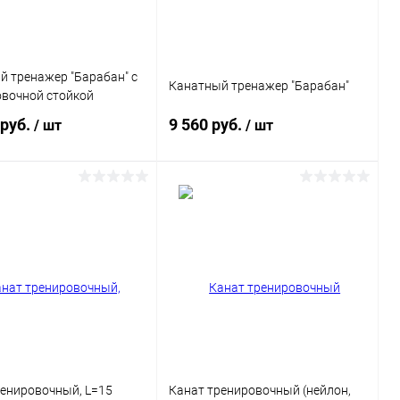
 тренажер "Барабан" c
Канатный тренажер "Барабан"
овочной стойкой
 руб.
9 560 руб.
/ шт
/ шт
В корзину
В корзину
ь в 1 клик
Сравнение
Купить в 1 клик
Сравнение
ранное
Под заказ
В избранное
В наличии
Цвет
ренировочный, L=15
Канат тренировочный (нейлон,