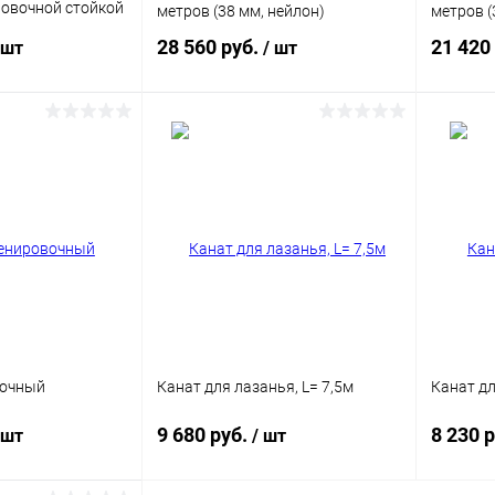
ровочной стойкой
метров (38 мм, нейлон)
метров (
28 560 руб.
21 420
 шт
/ шт
корзину
В корзину
ик
Сравнение
Купить в 1 клик
Сравнение
Купит
Под заказ
В избранное
Под заказ
В изб
вочный
Канат для лазанья, L= 7,5м
Канат дл
9 680 руб.
8 230 
 шт
/ шт