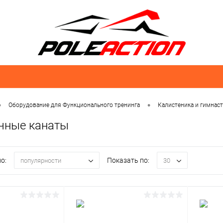
•
•
Оборудование для Функционального тренинга
Калистеника и гимнас
чные канаты
о:
Показать по:
популярности
30