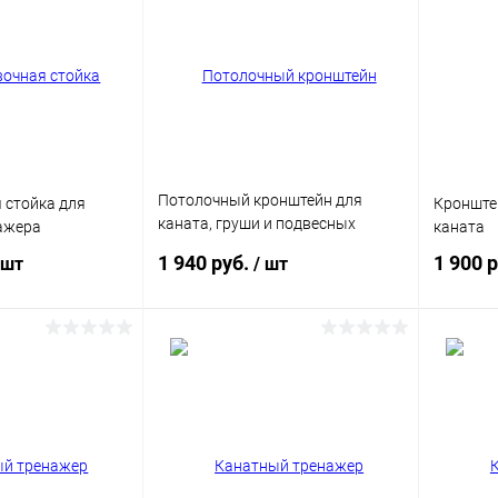
Потолочный кронштейн для
 стойка для
Кронште
каната, груши и подвесных
ажера
каната
снарядов
1 940 руб.
1 900 
 шт
/ шт
корзину
В корзину
ик
Сравнение
Купить в 1 клик
Сравнение
Купит
В наличии
В избранное
В наличии
В изб
Цвет
Цвет