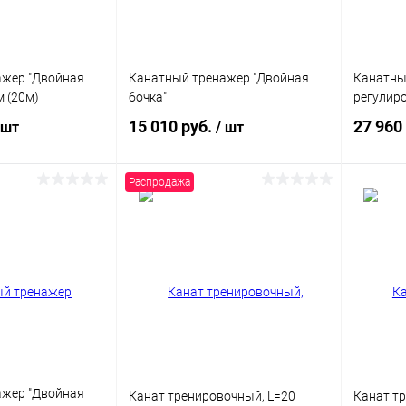
ажер "Двойная
Канатный тренажер "Двойная
Канатный
м (20м)
бочка"
регулир
15 010 руб.
27 960
 шт
/ шт
Распродажа
корзину
В корзину
ик
Сравнение
Купить в 1 клик
Сравнение
Купит
Под заказ
В избранное
В наличии
В изб
Цвет
Цвет
ажер "Двойная
Канат тренировочный, L=20
Канат т