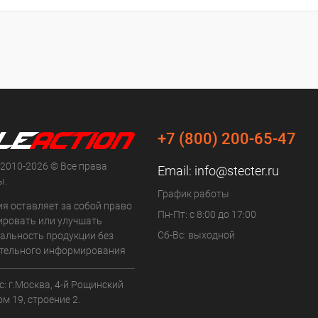
+7 (800) 200-65-47
 2010-2026 © Все права
Email:
info@stecter.ru
ы.
График работы
ия оставляет за собой право
Пн-Пт: с 8:00 до 17:00
ровать или улучшать
Сб-Вс: выходной
альность продукции без
тельного информирования
: г.Москва, 4-й Рощинский
ом 19, строение 2.