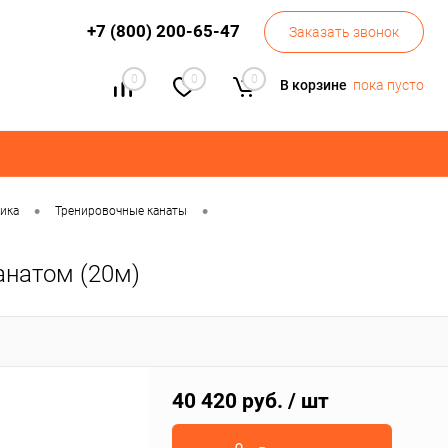
+7 (800) 200-65-47
Заказать звонок
0
0
0
В корзине
пока пусто
•
•
тика
Тренировочные канаты
анатом (20м)
40 420 руб.
/ шт