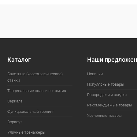
Купить в 1 клик
Сравнение
Купить в 1
В избранное
Под заказ
В избранн
Цвет
Каталог
Наши предложен
Балетные (хореографические)
Новинки
станки
Популярные товары
Танцевальные полы и покрытия
Распродажи и скидки
Зеркала
Рекомендуемые товары
Функциональный тренинг
Уцененные товары
Воркаут
Уличные тренажеры