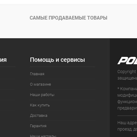
 клик
Сравнение
ое
В наличии
САМЫЕ ПРОДАВАЕМЫЕ ТОВАРЫ
ия
Помощь и сервисы
Copyright
Главная
защищен
О магазине
* Компан
Наши работы
модифици
функцион
Как купить
предвари
Доставка
Наш адрес
Гарантия
проезд, д
Наши награды