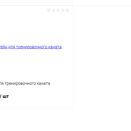
В корзину
В корз
 клик
Сравнение
Купить в 1 клик
ое
Под заказ
В избранное
Цвет
ля тренировочного каната
/ шт
В корзину