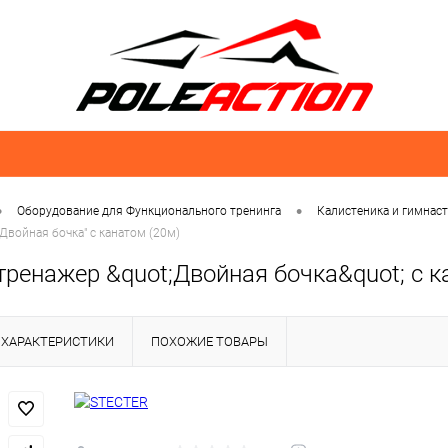
•
•
Оборудование для Функционального тренинга
Калистеника и гимнас
Двойная бочка" с канатом (20м)
ренажер &quot;Двойная бочка&quot; с к
ХАРАКТЕРИСТИКИ
ПОХОЖИЕ ТОВАРЫ