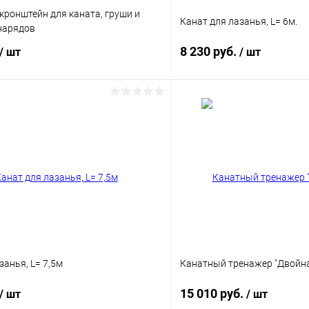
ронштейн для каната, груши и
Канат для лазанья, L= 6м.
нарядов
8 230 руб.
/ шт
/ шт
В корзину
В корз
 клик
Сравнение
Купить в 1 клик
ое
В наличии
В избранное
Цвет
занья, L= 7,5м
Канатный тренажер "Двойна
15 010 руб.
/ шт
/ шт