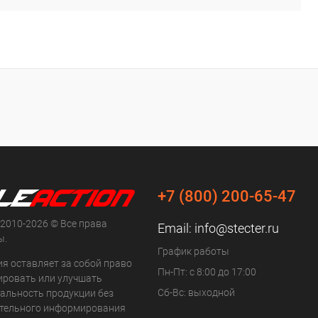
+7 (800) 200-65-47
 2010-2026 © Все права
Email:
info@stecter.ru
ы.
График работы
ия оставляет за собой право
Пн-Пт: с 8:00 до 17:00
ровать или улучшать
Сб-Вс: выходной
альность продукции без
тельного информирования