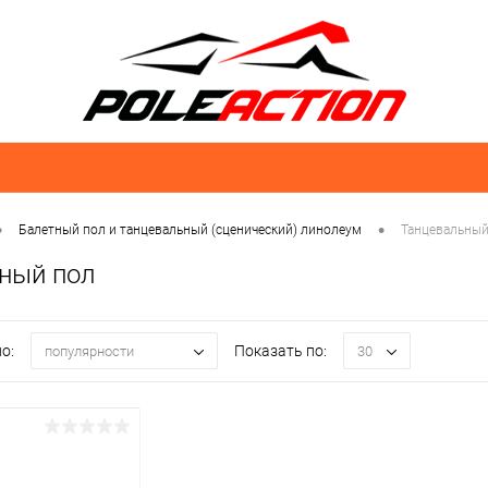
•
•
Балетный пол и танцевальный (сценический) линолеум
Танцевальный
ный пол
о:
Показать по:
популярности
30