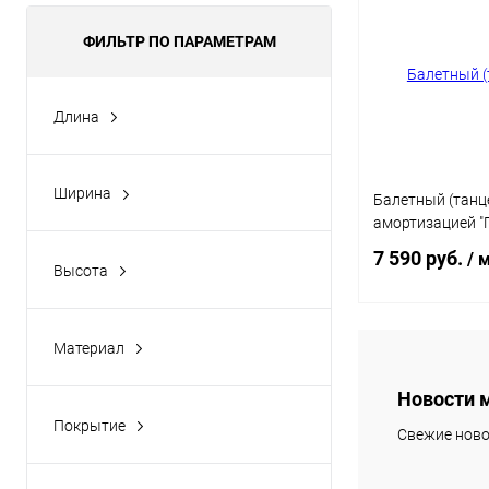
ФИЛЬТР ПО ПАРАМЕТРАМ
Длина
1575 мм
Ширина
Балетный (танц
1575 мм
амортизацией "Пи
7 590 руб.
/ 
Высота
44 мм
В 
Материал
Фанера
Новости 
Купить в 1 кл
Покрытие
Свежие ново
В избранное
Лак (бесцветный)