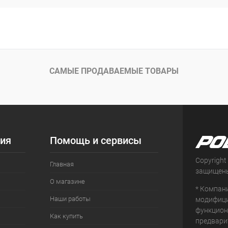
САМЫЕ ПРОДАВАЕМЫЕ ТОВАРЫ
ия
Помощь и сервисы
Copyright
Главная
защищен
О магазине
* Компан
Наши работы
модифици
функцион
Как купить
предвари