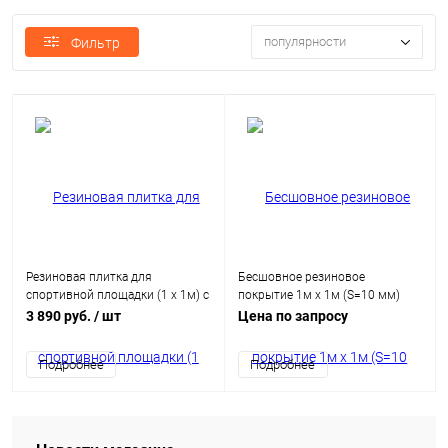
популярности
Фильтр
Резиновая плитка для
Бесшовное резиновое
спортивной площадки (1 х 1м) с
покрытие 1м х 1м (S=10 мм)
встроенным скрытым
3 890 руб.
/ шт
Цена по запросу
крепежным замком
Подробнее
Подробнее