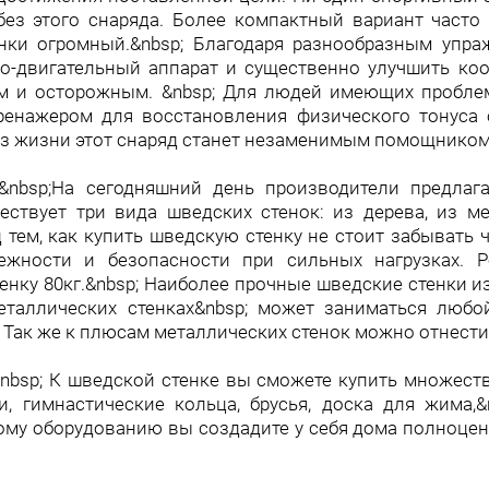
3,2 м.
без этого снаряда. Более компактный вариант часто 
нки огромный.&nbsp; Благодаря разнообразным упра
но-двигательный аппарат и существенно улучшить ко
им и осторожным. &nbsp; Для людей имеющих проблем
ренажером для восстановления физического тонуса о
з жизни этот снаряд станет незаменимым помощником 
; &nbsp;На сегодняшний день производители предла
ствует три вида шведских стенок: из дерева, из ме
д тем, как купить шведскую стенку не стоит забывать 
ежности и безопасности при сильных нагрузках. Р
енку 80кг.&nbsp; Наиболее прочные шведские стенки и
еталлических стенках&nbsp; может заниматься любо
 Так же к плюсам металлических стенок можно отнести у
 &nbsp; К шведской стенке вы сможете купить множеств
и, гимнастические кольца, брусья, доска для жима,&
му оборудованию вы создадите у себя дома полноцен