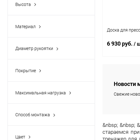
Высота
608 мм
2170 мм
710 мм
2400 мм
Материал
800 мм
Доска для пресс
430 мм
Сталь
450 мм
6 930 руб.
Окрашенная сталь
/ 
Диаметр рукоятки
455 мм
Деревянный брус
34 мм
38 мм
В 
Покрытие
Лак (бесцветный)
Новости 
Купить в 1 кл
Максимальная нагрузка
Свежие ново
В избранное
150 кг
Цвет
400 кг
Способ монтажа
Стена
&nbsp; &nbsp;
Не требует монтажа
стараемся при
Цвет
тренажер для 