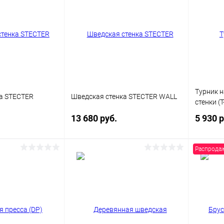
Турник 
а STECTER
Шведская стенка STECTER WALL
стенки (T
13 680 руб.
5 930 
Распрода
корзину
В корзину
ик
Сравнение
Купить в 1 клик
Сравнение
Купит
В наличии
В избранное
Под заказ
В изб
Цвет
Цвет