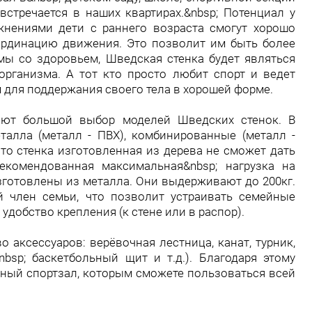
встречается в наших квартирах.&nbsp; Потенциал у
жнениями дети с раннего возраста смогут хорошо
ординацию движения. Это позволит им быть более
ы со здоровьем, Шведская стенка будет являться
рганизма. А тот кто просто любит спорт и ведет
для поддержания своего тела в хорошей форме.
гают большой выбор моделей Шведских стенок. В
талла (металл - ПВХ), комбинированные (металл -
что стенка изготовленная из дерева не сможет дать
екомендованная максимальная&nbsp; нагрузка на
зготовлены из металла. Они выдерживают до 200кг.
й член семьи, что позволит устраивать семейные
добство крепления (к стене или в распор).
о аксессуаров: верёвочная лестница, канат, турник,
nbsp; баскетбольный щит и т.д.). Благодаря этому
ный спортзал, которым сможете пользоваться всей