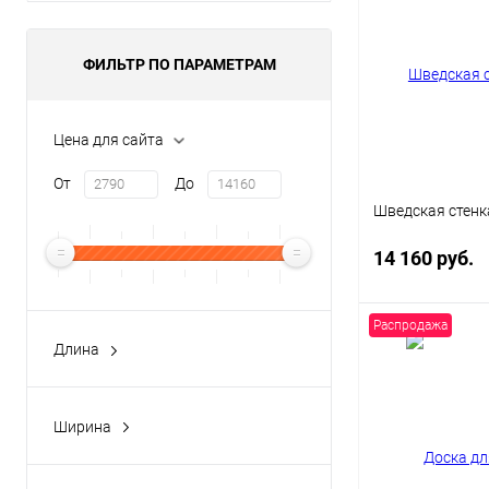
ФИЛЬТР ПО ПАРАМЕТРАМ
Цена для сайта
От
До
Шведская стенк
14 160 руб.
Распродажа
В 
Длина
1400 мм
Купить в 1 кл
700 мм
Ширина
В избранное
1103 мм
Цвет
505 мм