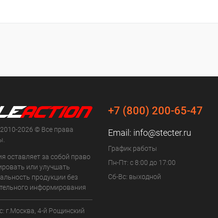
+7 (800) 200-65-47
 2010-2026 © Все права
Email:
info@stecter.ru
ы.
График работы
ия оставляет за собой право
Пн-Пт: с 8:00 до 17:00
ровать или улучшать
Сб-Вс: выходной
альность продукции без
тельного информирования
: г.Москва, 4-й Рощинский