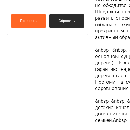
Черный (RAL 9005 М)
не обходится 
Шведской сте
развить опор
Показать
Сбросить
гибким, ловк
прекрасным т
активный обра
&nbsp; &nbsp
основном суще
дерево). Пере
гарантию над
деревянную ст
Поэтому на м
соревнования.
&nbsp; &nbsp;
детские качел
дополнительно
семьей.&nbsp;