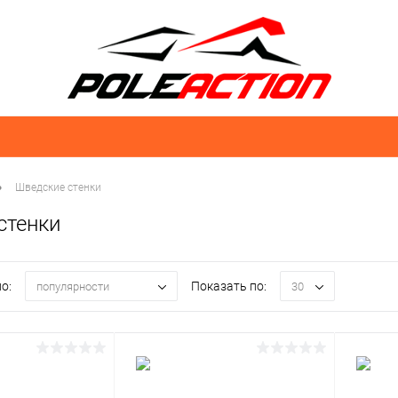
•
Шведские стенки
стенки
о:
Показать по:
популярности
30