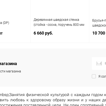
Деревянная шведская стенка
Брусья-п
а (DP)
(стойка - сосна, поручень 800 мм
шведской
- береза)
6 660 руб.
10 700
шт
В корзину
корзину
магазина
Купить в 1 клик
Сравнение
ик
Сравнение
Купит
сти магазина
В избранное
Под заказ
В наличии
В изб
Я со
Длина
Цвет
1,8 м.
2 м.
2,2 м.
2,4 м.
 &nbsp;Занятия физической культурой с каждым годом 
2,5 м.
2,6 м.
2,8 м.
3 м.
вить любовь к здоровому образу жизни и у наших де
достижения поставленной цели. Ни один спортивный за