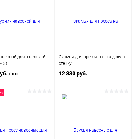
навесной для шведской
Скамья для пресса на шведскую
-45)
стенку
руб.
12 830 руб.
/ шт
жа
В корзину
В корзину
Купить в 1 клик
Сравнение
ь в 1 клик
Сравнение
В избранное
Под заказ
ранное
Под заказ
Цвет