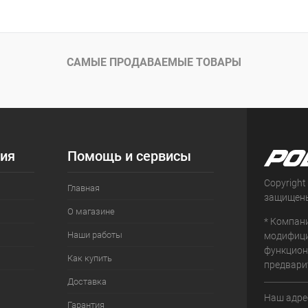
САМЫЕ ПРОДАВАЕМЫЕ ТОВАРЫ
ия
Помощь и сервисы
Copyright
Главная
защищен
О магазине
* Компан
Наши работы
модифици
функцион
Как купить
предвари
Доставка
Наш адрес
Гарантия