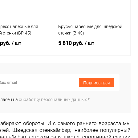
ресс навесные для
Брусья навесные для шведской
 стенки (BP-45)
стенки (B-45)
 руб.
5 810 руб.
/ шт
/ шт
В корзину
В корзину
Подписаться
ь в 1 клик
Сравнение
Купить в 1 клик
Сравнение
ранное
В наличии
В избранное
В наличии
гласен на
обработку персональных данных.
*
Цвет
набирают обороты. И с самого раннего возраста мы
тей. Шведская стенка&nbsp;- наиболее популярный
л в&nbsp; детском саду, школе, спортивной секции