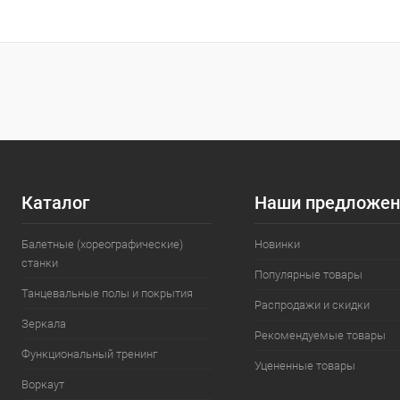
Каталог
Наши предложен
Балетные (хореографические)
Новинки
станки
Популярные товары
Танцевальные полы и покрытия
Распродажи и скидки
Зеркала
Рекомендуемые товары
Функциональный тренинг
Уцененные товары
Воркаут