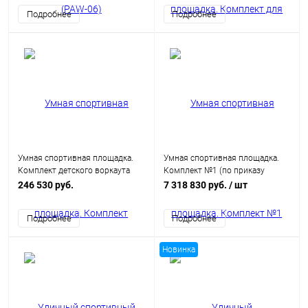
Подробнее
Подробнее
Умная спортивная площадка.
Умная спортивная площадка.
Комплект детского воркаута
Комплект №1 (по приказу
(приказ Минспорта России
Минспорта России №107 от
246 530 руб.
7 318 830 руб.
/ шт
№107 от 15.02.2022)
15.02.22)
Подробнее
Подробнее
Новинка