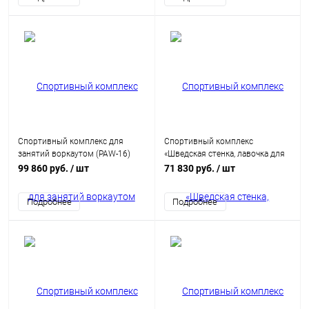
Спортивный комплекс для
Спортивный комплекс
занятий воркаутом (PAW-16)
«Шведская стенка, лавочка для
пресса и 2 разновысотных
99 860 руб.
/ шт
71 830 руб.
/ шт
турника» (PAW-48)
Подробнее
Подробнее