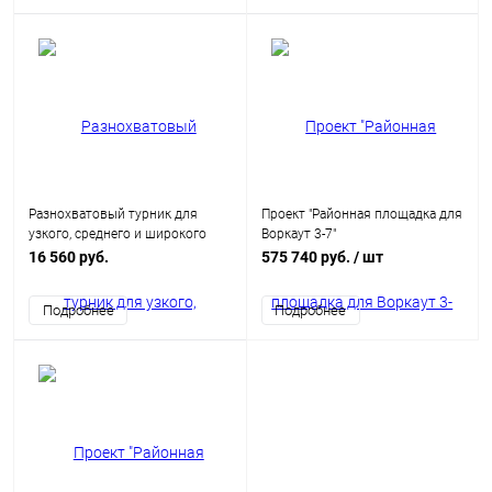
Разнохватовый турник для
Проект "Районная площадка для
узкого, среднего и широкого
Воркаут 3-7"
хвата, в том числе для
16 560 руб.
575 740 руб.
/ шт
инвалидов и лиц с ограни
Подробнее
Подробнее