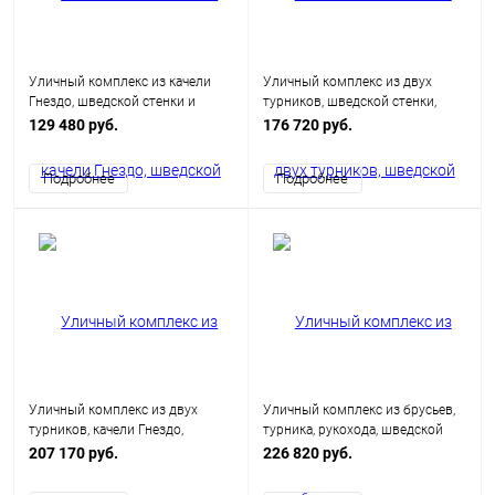
Уличный комплекс из качели
Уличный комплекс из двух
Гнездо, шведской стенки и
турников, шведской стенки,
турника
качели Гнездо и наклонной
129 480 руб.
176 720 руб.
скамьи для пресса
Подробнее
Подробнее
Уличный комплекс из двух
Уличный комплекс из брусьев,
турников, качели Гнездо,
турника, рукохода, шведской
брусьев, наклонной скамьи и
стенки, качели Гнездо, каната и
207 170 руб.
226 820 руб.
шведской стенки
колец