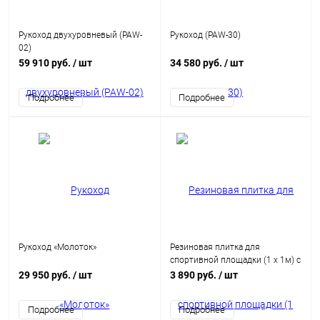
Рукоход двухуровневый (PAW-
Рукоход (PAW-30)
02)
59 910 руб.
/ шт
34 580 руб.
/ шт
Подробнее
Подробнее
Рукоход «Молоток»
Резиновая плитка для
спортивной площадки (1 х 1м) с
встроенным скрытым
29 950 руб.
/ шт
3 890 руб.
/ шт
крепежным замком
Подробнее
Подробнее