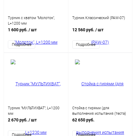
Турник с хватом "Молоток",
Турник Классический (PAW-07)
L=1200 мм
1 600 руб.
/ шт
12 560 руб.
/ шт
Подробнее
Подробнее
Турник "МУЛЬТИХВАТ", L=1200
Стойка с гирями (для
мм
выполнения испытания (теста)
ГТО "Рывок гири 16 кг")с
2 670 руб.
/ шт
62 650 руб.
организованной зоной безо
Подробнее
Подробнее