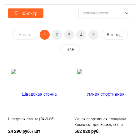
популярности
Фильтр
Назад
1
2
3
4
7
Вперед
Все
Шведская стенка (PAW-06)
Умная спортивная площадка.
Комплект для воркаута (по
приказу Минспорта России
24 290 руб.
/ шт
562 020 руб.
№107 от 15.02.22)