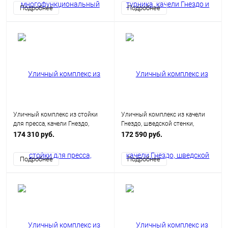
Подробнее
Подробнее
Уличный комплекс из стойки
Уличный комплекс из качели
для пресса, качели Гнездо,
Гнездо, шведской стенки,
шведской стенки и турника
рукохода и двух турников
174 310 руб.
172 590 руб.
Мультихват
Подробнее
Подробнее