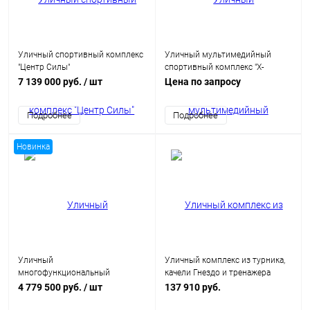
Уличный спортивный комплекс
Уличный мультимедийный
"Центр Силы"
спортивный комплекс "Х-
станция"
7 139 000 руб.
/ шт
Цена по запросу
Подробнее
Подробнее
Новинка
Уличный
Уличный комплекс из турника,
многофункциональный
качели Гнездо и тренажера
комплекс "Эльбрус"
вертикальные брусья-пресс
4 779 500 руб.
/ шт
137 910 руб.