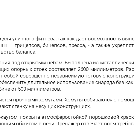
в для уличного фитнеса, так как дает возможность вы
ц – трицепсов, бицепсов, пресса, - а также укреплят
увство баланса.
ания под открытым небом. Выполнена из металлически
ущих опорных стоек составляет 2600 миллиметров. Ра
ет собой совершенно независимую готовую конструкци
 обеспечить длительное использование снаряда без как
бине от 500 миллиметров.
яется прочными хомутами. Хомуты собираются с помо
ают стенку на несущих конструкциях.
ркаутом, покрыта атмосферостойкой порошковой краск
ющим обжигом в печи. Тренажер отвечает всем требов