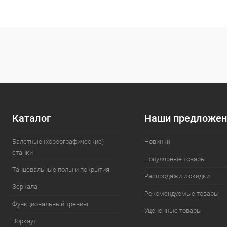
В корзину
Купить в 1
Купить в 1 клик
Сравнение
В избранн
В избранное
Под заказ
Опорный стол
Опорный столб
Каталог
Наши предложен
Балетные (хореографические)
Новинки
станки
Популярные товары
Танцевальные полы и покрытия
Распродажи и скидки
Зеркала
Рекомендуемые товары
Функциональный тренинг
Уцененные товары
Воркаут