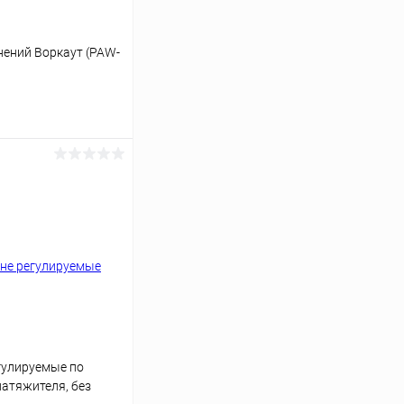
нений Воркаут (PAW-
ину
Сравнение
Под заказ
гулируемые по
натяжителя, без