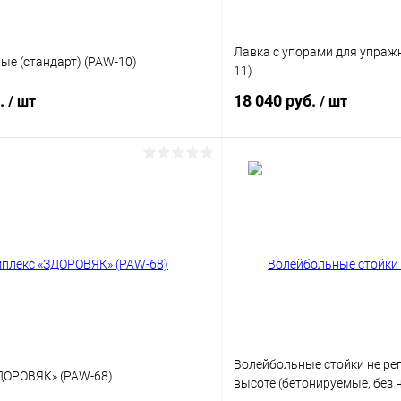
Лавка с упорами для упраж
ые (стандарт) (PAW-10)
11)
б.
18 040 руб.
/ шт
/ шт
В корзину
В корз
 клик
Сравнение
Купить в 1 клик
ое
Под заказ
В избранное
б
Цвет
Волейбольные стойки не ре
ДОРОВЯК» (PAW-68)
высоте (бетонируемые, без 