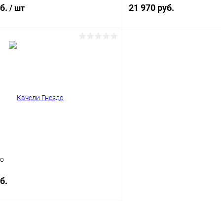
сетки), пара
уб.
21 970 руб.
/ шт
В корз
В корзину
Купить в 1 клик
 клик
Сравнение
В избранное
ое
Под заказ
Опорный столб
б
Цвет
до
б.