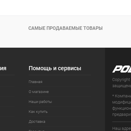
В корзину
 клик
Сравнение
ое
Под заказ
САМЫЕ ПРОДАВАЕМЫЕ ТОВАРЫ
б
ия
Помощь и сервисы
Copyright
Главная
защищен
О магазине
* Компан
Наши работы
модифици
функцион
Как купить
предвари
Доставка
Наш адрес