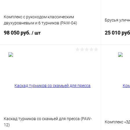
Комплекс с рукоходом классическим
Брусья уличн
двухуровневым и 6 турников (PAW-04)
98 050 руб.
25 010 ру
/ шт
В корзину
Купить в 1 клик
Сравнение
Купить в 1
В избранное
Под заказ
В избранн
Опорный столб
Опорный стол
Каскад турников со скамьей для пресса (PAW-
Комплекс «З
12)