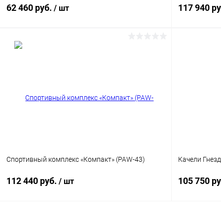
62 460 руб.
117 940 р
/ шт
В корзину
Купить в 1 клик
Сравнение
Купить в 1
В избранное
Под заказ
В избранн
Опорный столб
Опорный стол
Спортивный комплекс «Компакт» (PAW-43)
Качели Гнез
112 440 руб.
105 750 ру
/ шт