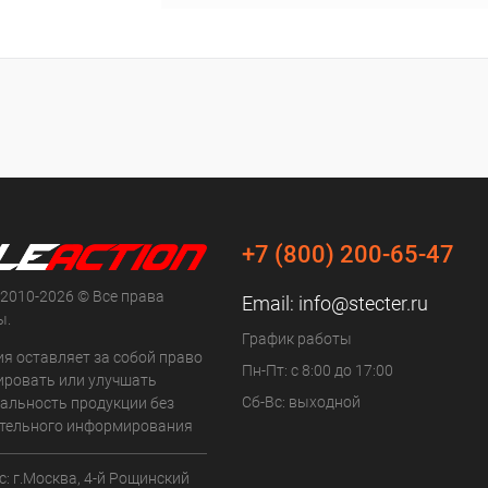
+7 (800) 200-65-47
 2010-2026 © Все права
Email:
info@stecter.ru
ы.
График работы
ия оставляет за собой право
Пн-Пт: с 8:00 до 17:00
ровать или улучшать
Сб-Вс: выходной
альность продукции без
тельного информирования
: г.Москва, 4-й Рощинский