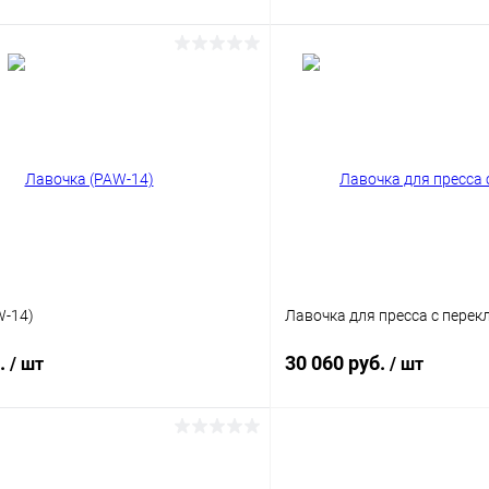
В корз
В корзину
Купить в 1 клик
 клик
Сравнение
В избранное
ое
Под заказ
Цвет
б
W-14)
Лавочка для пресса с перек
б.
30 060 руб.
/ шт
/ шт
В корзину
В корз