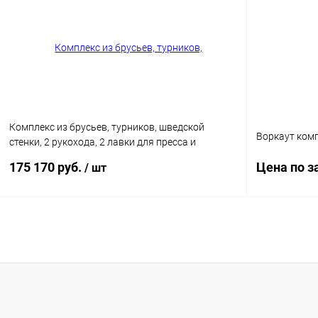
Купить в 1 клик
Сравнение
Купить в 1
В избранное
Под заказ
В избранн
Цвет
Опорный стол
Комплекс из брусьев, турников, шведской
Воркаут комп
стенки, 2 рукохода, 2 лавки для пресса и
гимн.колец (PAW-62)
175 170 руб.
Цена по з
/ шт
В корзину
Купить в 1
Купить в 1 клик
Сравнение
В избранн
В избранное
Под заказ
Опорный стол
Опорный столб