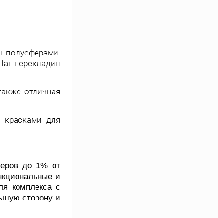
ы полусферами.
 Шаг перекладин
также отличная
 красками для
еров до 1% от
нкциональные и
ля комплекса с
ьшую сторону и