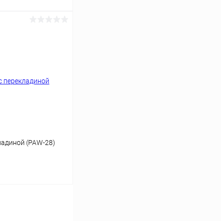
ину
Сравнение
В наличии
ладиной (PAW-28)
ину