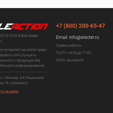
+7 (800) 200-65-47
 2010-2026 © Все права
Email:
info@stecter.ru
ы.
График работы
ия оставляет за собой право
Пн-Пт: с 8:00 до 17:00
ровать или улучшать
Сб-Вс: выходной
альность продукции без
тельного информирования
: г.Москва, 4-й Рощинский
ом 19, строение 2.
ть на карте