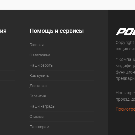
ия
Помощь и сервисы
Copyright
Главная
защищен
О магазине
* Компан
Наши работы
модифици
функцион
Как купить
предвари
Доставка
Наш адрес
Гарантия
проезд, д
Наши награды
Посмотре
Отзывы
Партнерам