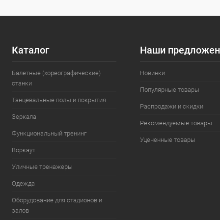
Каталог
Наши предложен
Балетные (хореографические)
Новинки
станки
Популярные товары
Танцевальные полы и покрытия
Распродажи и скидки
Зеркала
Рекомендуемые товары
Функциональный тренинг
Уцененные товары
Воркаут
Уличные тренажеры
Одежда
Оборудование для стадионов и
залов