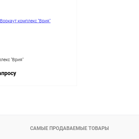
 клик
Сравнение
Купить в 1 клик
ое
Под заказ
В избранное
б
Опорный столб
лекс "Врия"
апросу
Запросить цену
 клик
Сравнение
ое
Под заказ
САМЫЕ ПРОДАВАЕМЫЕ ТОВАРЫ
б