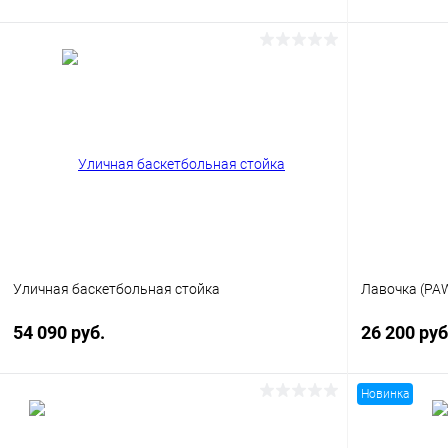
В корзину
Купить в 1 клик
Сравнение
Купить в 1
В избранное
Под заказ
В избранн
Опорный столб
Опорный стол
Уличная баскетбольная стойка
Лавочка (PA
54 090 руб.
26 200 ру
Новинка
В корзину