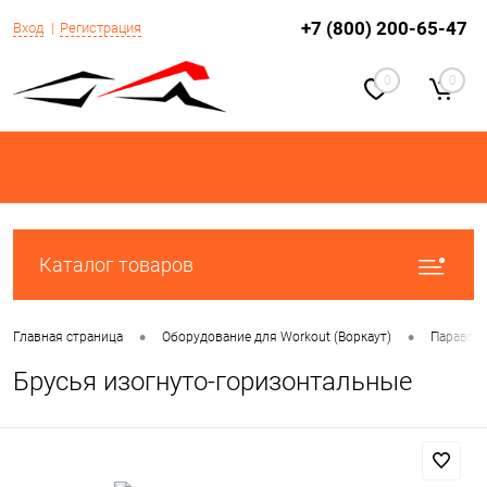
+7 (800) 200-65-47
Вход
Регистрация
0
0
Каталог товаров
•
•
Главная страница
Оборудование для Workout (Воркаут)
Паравор
Брусья изогнуто-горизонтальные