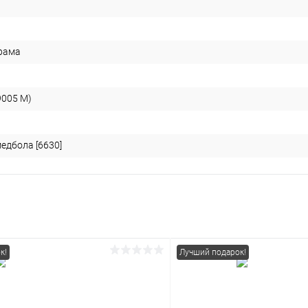
 рама
9005 М)
едбола [6630]
к!
Лучший подарок!