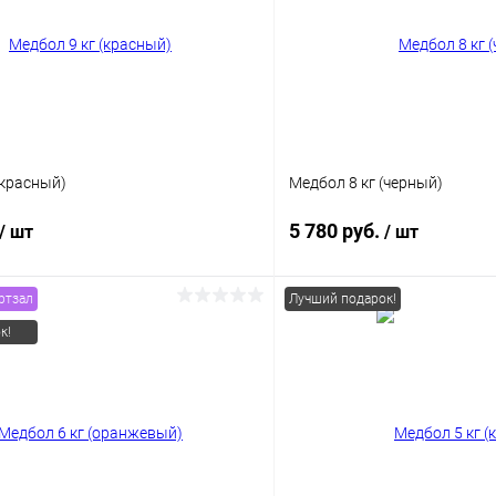
(красный)
Медбол 8 кг (черный)
5 780 руб.
/ шт
/ шт
ртзал
Лучший подарок!
В корзину
В корз
к!
 клик
Сравнение
Купить в 1 клик
ое
В наличии
В избранное