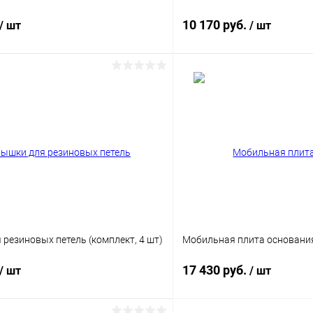
10 170 руб.
/ шт
/ шт
В корзину
В корз
 клик
Сравнение
Купить в 1 клик
ое
В наличии
В избранное
Цвет
резиновых петель (комплект, 4 шт)
Мобильная плита основания
17 430 руб.
/ шт
/ шт