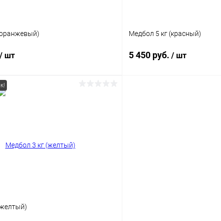
 (оранжевый)
Медбол 5 кг (красный)
5 450 руб.
/ шт
/ шт
к!
В корзину
В корз
 клик
Сравнение
Купить в 1 клик
ое
В наличии
В избранное
(желтый)