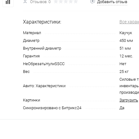
Отзывов: 0
Добавить отзыв
Характеристики:
Все хара
Материал
Каучук
Диаметр
450 мм
Внутренний диаметр
51 мм
Гарантия
12 мес.
НеОбрезатьНулиSSCC
Нет
Вес
25 кг
Силовые 
Авито: Характеристики
инвентарь 
производи
Картинки
Загрузить
Синхронизировано с Битрикс24
Да