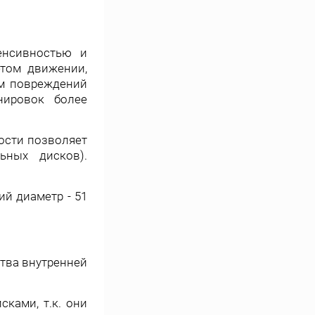
енсивностью и
том движении,
ум повреждений
нировок более
ости позволяет
ьных дисков).
й диаметр - 51
тва внутренней
ками, т.к. они