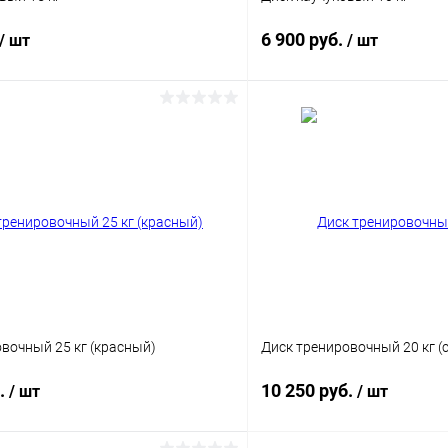
6 900 руб.
/ шт
/ шт
В корзину
В корз
 клик
Сравнение
Купить в 1 клик
ое
В наличии
В избранное
вочный 25 кг (красный)
Диск тренировочный 20 кг (
б.
10 250 руб.
/ шт
/ шт