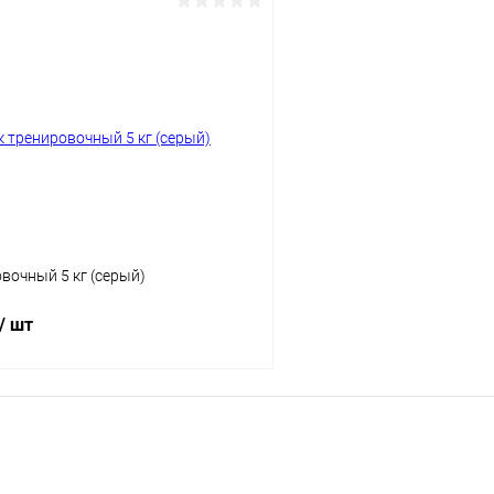
В корзину
В корз
 клик
Сравнение
Купить в 1 клик
ое
Под заказ
В избранное
вочный 5 кг (серый)
/ шт
В корзину
 клик
Сравнение