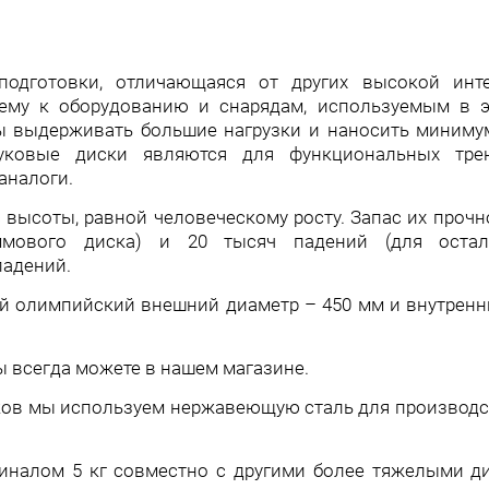
дготовки, отличающаяся от других высокой инт
ему к оборудованию и снарядам, используемым в э
ы выдерживать большие нагрузки и наносить миним
уковые диски являются для функциональных тре
аналоги.
ысоты, равной человеческому росту. Запас их прочн
ммового диска) и 20 тысяч падений (для остал
падений.
й олимпийский внешний диаметр – 450 мм и внутренни
ы всегда можете в нашем магазине.
ков мы используем нержавеющую сталь для производс
алом 5 кг совместно с другими более тяжелыми дис