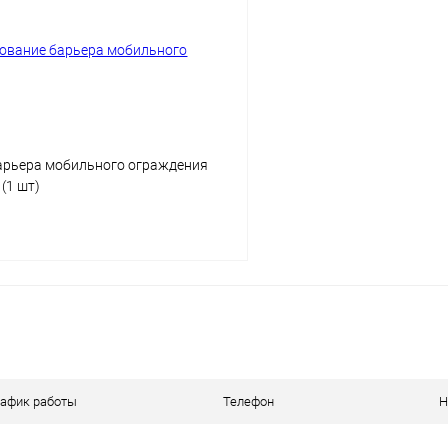
 клик
Сравнение
Купить в 1 клик
ое
Под заказ
В избранное
Опорный столб
ия:
Цвет
арьера мобильного ограждения
(1 шт)
В корзину
 клик
Сравнение
ое
Под заказ
рафик работы
Телефон
Н