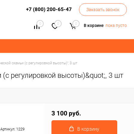
+7 (800) 200-65-47
Заказать звонок
0
0
0
В корзине
пока пусто
еской скамьи (с регулировкой высоты)", 3 шт
(с регулировкой высоты)&quot;, 3 шт
3 100 руб.
В корзину
Артикул:
1229