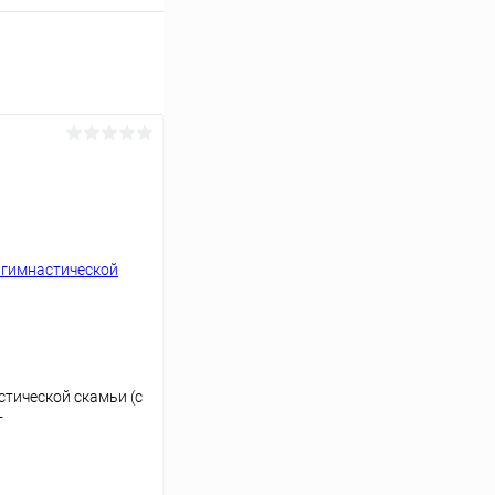
тической скамьи (с
т