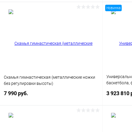
Новинка
В корзину
Купить в 1
Купить в 1 клик
Сравнение
В избранн
В избранное
Под заказ
Цвет
Универсальн
Скамья гимнастическая (металлические ножки
баскетбола, 
без регулировки высоты)
ограждением
7 990 руб.
3 923 810 
В корзину