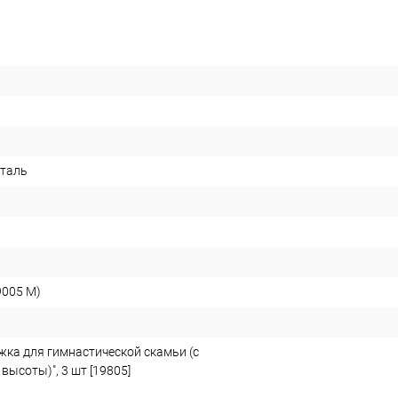
сталь
9005 М)
жка для гимнастической скамьи (с
высоты)", 3 шт [19805]