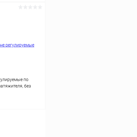
ину
Сравнение
В наличии
гулируемые по
натяжителя, без
ину