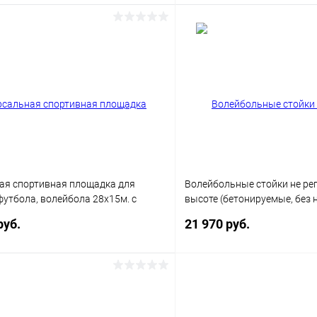
В корзину
В корз
 клик
Сравнение
Купить в 1 клик
ое
Под заказ
В избранное
Цвет
ая спортивная площадка для
Волейбольные стойки не ре
футбола, волейбола 28х15м. с
высоте (бетонируемые, без 
 32х19 м.
сетки), пара
руб.
21 970 руб.
В корзину
В корз