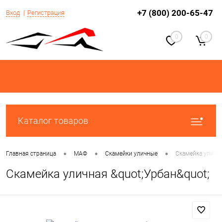
+7 (800) 200-65-47
Вход
Регистрация
0
0
Каталог товаров
•
•
•
Главная страница
МАФ
Скамейки уличные
Скамейка улична
Скамейка уличная &quot;Урбан&quot;