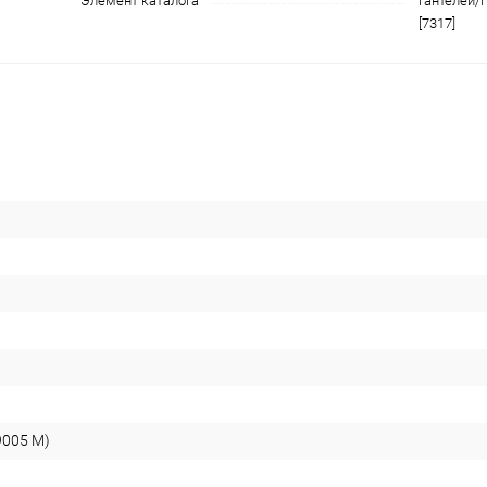
Элемент каталога
гантелей/
[7317]
9005 М)