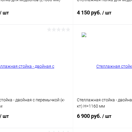
4 150 руб.
/ шт
/ шт
В корзину
В корз
 клик
Сравнение
Купить в 1 клик
ое
В наличии
В избранное
Цвет
тойка - двойная с перемычкой (к-
Стеллажная стойка - двойна
мм
кт) Н=1160 мм
6 900 руб.
/ шт
/ шт