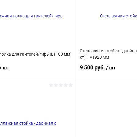
 клик
Сравнение
Купить в 1 клик
ое
В наличии
В избранное
Цвет
Стеллажная стойка - двойна
олка для гантелей/гирь (L1100 мм)
кт) Н=1920 мм
9 500 руб.
/ шт
/ шт
В корзину
В корз
 клик
Сравнение
Купить в 1 клик
ое
В наличии
В избранное
Цвет