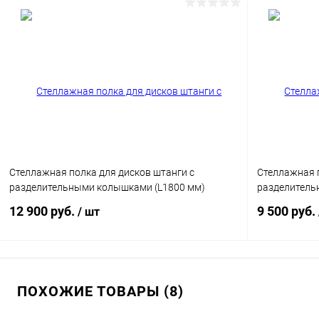
В корзину
Купить в 1 клик
Сравнение
Купить в 1
В избранное
В наличии
В избранн
Цвет
Цвет
Стеллажная полка для дисков штанги с
Стеллажная п
разделительными колышками (L1800 мм)
разделитель
12 900 руб.
9 500 руб.
/ шт
В корзину
ПОХОЖИЕ ТОВАРЫ (8)
Купить в 1 клик
Сравнение
Купить в 1