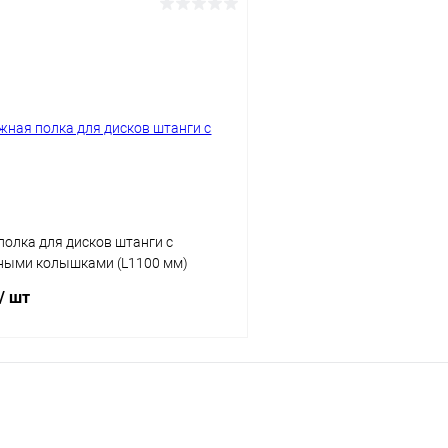
В корзину
В корз
 клик
Сравнение
Купить в 1 клик
ое
В наличии
В избранное
Цвет
олка для дисков штанги с
ными колышками (L1100 мм)
/ шт
В корзину
 клик
Сравнение