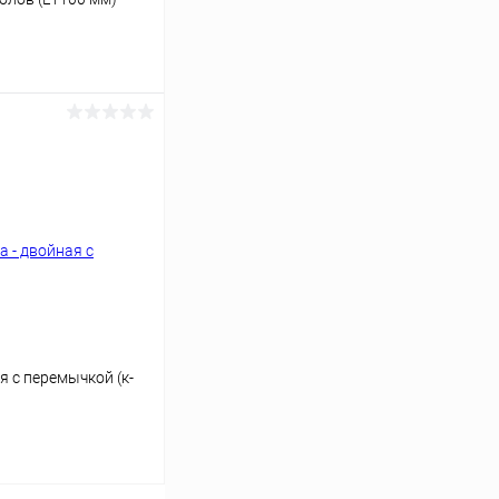
ину
Сравнение
В наличии
я с перемычкой (к-