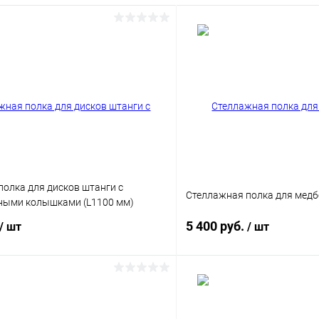
ое
В наличии
олка для дисков штанги с
Стеллажная полка для медб
ными колышками (L1100 мм)
5 400 руб.
/ шт
/ шт
В корзину
В корз