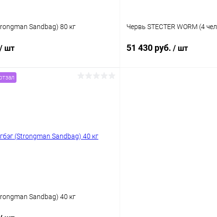
trongman Sandbag) 80 кг
Червь STECTER WORM (4 чел,
51 430 руб.
/ шт
/ шт
ртзал
В корзину
В корз
 клик
Сравнение
Купить в 1 клик
ое
В наличии
В избранное
trongman Sandbag) 40 кг