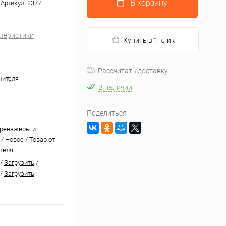
В корзину
Артикул:
2377
ктеристики
Купить в 1 клик
Рассчитать доставку
нителя
В наличии
Поделиться
тренажёры и
/ Новое / Товар от
теля
/
Загрузить
/
/
Загрузить