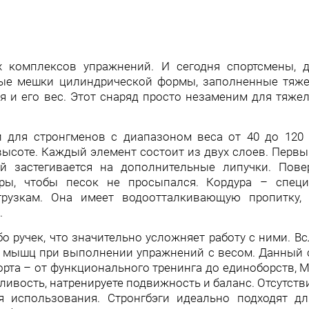
мплексов упражнений. И сегодня спортсмены, д
е мешки цилиндрической формы, заполненные тяже
я и его вес. Этот снаряд просто незаменим для тяже
и для стронгменов с диапазоном веса от 40 до
120 
высоте
. Каждый элемент состоит из двух слоев. Перв
 застегивается на
дополнительные липучки. Повер
ры, чтобы песок не просыпался. Кордура – специ
грузкам. Она имеет водоотталкивающую пропитку, 
.
бо ручек, что значительно усложняет работу с ними. В
е мышц при выполнении упражнений с весом. Данный 
рта – от функционального тренинга до единоборств, ММ
ливость, натренируе
те подвижность и баланс. Отсутств
 использования. Стронгбэги идеально подходят дл