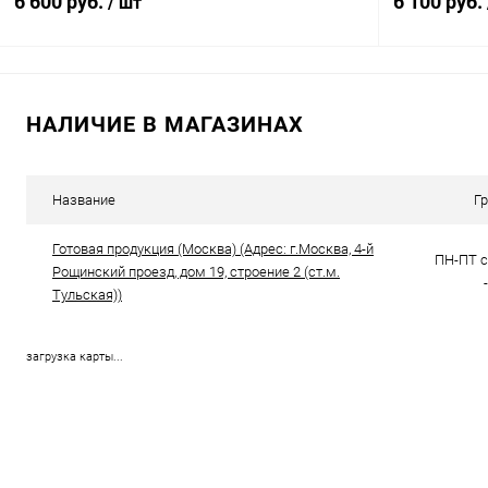
6 600 руб.
6 100 руб.
/ шт
В корзину
НАЛИЧИЕ В МАГАЗИНАХ
Купить в 1 клик
Сравнение
Купить в 1
В избранное
В наличии
В избранн
Название
Г
Готовая продукция (Москва) (Адрес: г.Москва, 4-й
ПН-ПТ с 
Рощинский проезд, дом 19, строение 2 (ст.м.
Тульская))
загрузка карты...