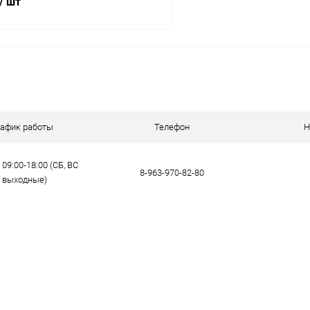
/ шт
В корзину
 клик
Сравнение
ое
В наличии
рафик работы
Телефон
Н
09:00-18:00 (СБ, ВС
8-963-970-82-80
- выходные)