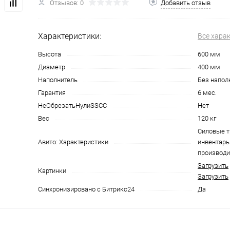
Отзывов: 0
Добавить отзыв
Характеристики:
Все хара
Высота
600 мм
Диаметр
400 мм
Наполнитель
Без напол
Гарантия
6 мес.
НеОбрезатьНулиSSCC
Нет
Вес
120 кг
Силовые 
Авито: Характеристики
инвентарь 
производи
Загрузить
Картинки
Загрузить
Синхронизировано с Битрикс24
Да