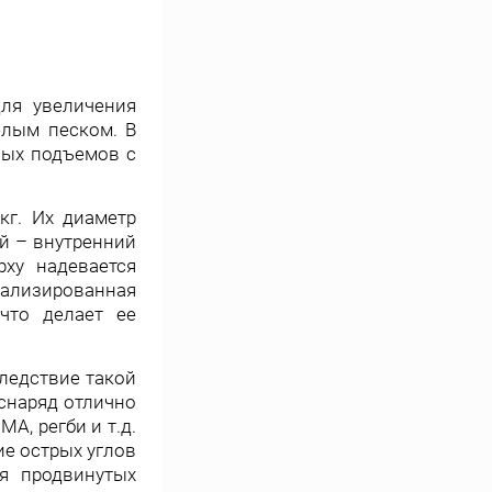
ля увеличения
лым песком. В
лых подъемов с
кг
. Их д
иаметр
ый – внутренний
ху надевается
ализированная
что делает ее
следствие такой
снаряд отлично
А, регби и т.д.
ие острых углов
я продвинутых