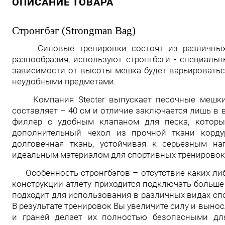
ОПИСАНИЕ ТОВАРА
Стронгбэг (Strongman Bag)
Силовые тренировки состоят из различных ко
разнообразия, используют стронгбэги -
специальны
зависимости от высоты мешка будет варьироватьс
неудобными предметами.
Компания Stecter выпускает песочные мешк
составляет
–
40 см и
от
личие
заключается лишь
в 
филлер с удобным клапаном для песка, который
дополнительный чехол из прочной ткани корду
долговечная ткань, устойчивая к серьезным на
идеальным материалом для спортивных тренировок
Особенность стронгбэгов – отсутствие каких-ли
конструкции атлету приходится подключать больш
п
одходит для использования в различных видах спо
В результате тренировок Вы увеличите
силу и вынос
и граней делает их полностью безопасными для