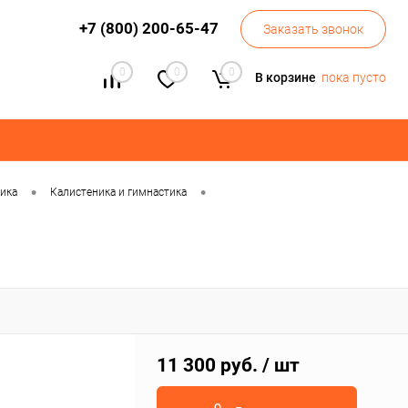
+7 (800) 200-65-47
Заказать звонок
0
0
0
В корзине
пока пусто
•
•
тика
Калистеника и гимнастика
11 300 руб.
/ шт