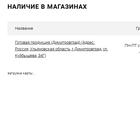
НАЛИЧИЕ В МАГАЗИНАХ
Купить в 1 клик
Сравнение
Купить в 1
В избранное
В наличии
В избранн
Название
Г
Цвет
Цвет
Готовая продукция (Димитровград) (Адрес:
ПН-ПТ с 
Россия, Ульяновская область, г.Димитровград, ул.
Куйбышева, 34Г)
загрузка карты...