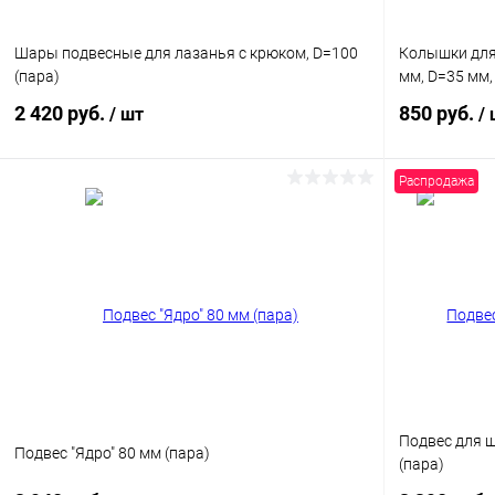
Шары подвесные для лазанья с крюком, D=100
Колышки для
(пара)
мм, D=35 мм,
2 420 руб.
850 руб.
/ шт
/
Распродажа
В корзину
Купить в 1 клик
Сравнение
Купить в 1
В избранное
В наличии
В избранн
Цвет
Подвес для щ
Подвес "Ядро" 80 мм (пара)
(пара)