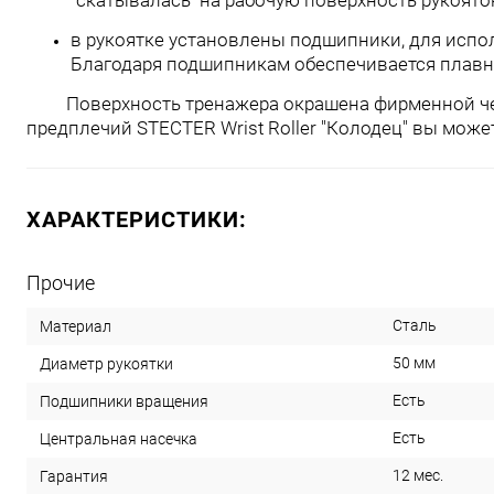
"скатывалась" на рабочую поверхность рукоято
в рукоятке установлены подшипники, для испо
Благодаря подшипникам обеспечивается плавн
Поверхность тренажера окрашена фирменной черн
предплечий STECTER Wrist Roller "Колодец" вы може
ХАРАКТЕРИСТИКИ:
Прочие
Сталь
Материал
50 мм
Диаметр рукоятки
Есть
Подшипники вращения
Есть
Центральная насечка
12 мес.
Гарантия