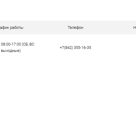
 клик
Сравнение
ое
В наличии
рафик работы
Телефон
Н
08:00-17:00 (СБ, ВС
+7(842) 355-16-35
- выходные)