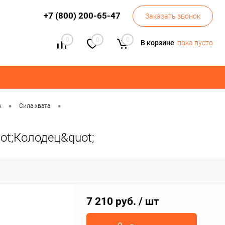
+7 (800) 200-65-47
Заказать звонок
0
0
0
В корзине
пока пусто
•
•
е
Сила хвата
ot;Колодец&quot;
7 210 руб.
/ шт