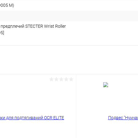
9005 М)
предплечий STECTER Wrist Roller
5]