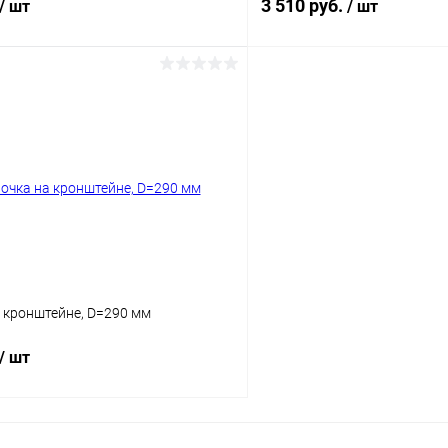
3 510 руб.
/ шт
/ шт
В корзину
В корз
 клик
Сравнение
Купить в 1 клик
ое
В наличии
В избранное
Цвет
 кронштейне, D=290 мм
/ шт
В корзину