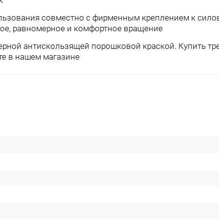
к
льз
ования совместно с фирменным к
реплением к сило
ое,
равномерное и комфортное вращение
ой антискользящей порошковой краской. Купить тр
те в нашем магазине