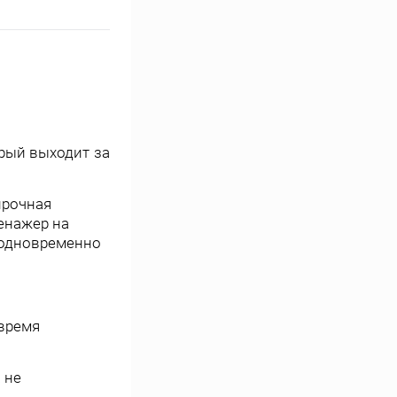
рый выходит за
прочная
ренажер на
е одновременно
 время
 не