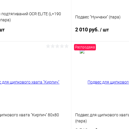
 подтягиваний OCR ELITE (L=190
Подвес "Нунчаки" (пара)
 пара)
2 010 руб.
 шт
/ шт
Распродажа
В корзину
В корз
 клик
Сравнение
Купить в 1 клик
ое
В наличии
В избранное
Цвет
ипкового хвата "Кирпич" 80х80
Подвес для щипкового хвата
(пара)