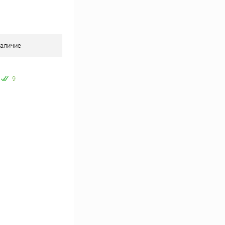
аличие
9