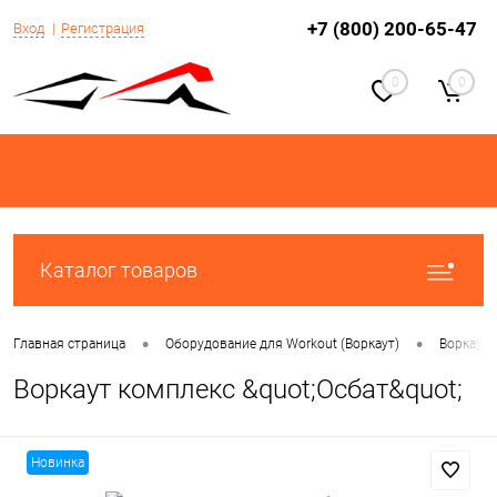
+7 (800) 200-65-47
Вход
Регистрация
0
0
Каталог товаров
•
•
Главная страница
Оборудование для Workout (Воркаут)
Воркаут 
Воркаут комплекс &quot;Осбат&quot;
Новинка