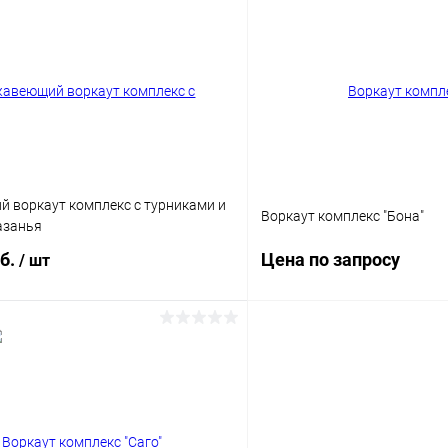
 клик
Сравнение
Купить в 1 клик
ое
Под заказ
В избранное
б
Опорный столб
 воркаут комплекс с турниками и
Воркаут комплекс "Бона"
азанья
уб.
Цена по запросу
/ шт
Запросит
В корзину
Купить в 1 клик
 клик
Сравнение
В избранное
ое
Под заказ