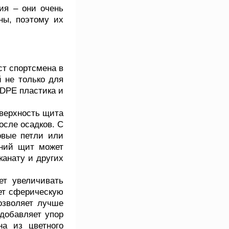
я – они очень
ны, поэтому их
ст спортсмена в
й не только для
HDPE пластика и
оверхность щита
осле осадков. С
овые петли или
аний щит может
канату и других
ет увеличивать
еет сферическую
озволяет лучше
добавляет упор
на из цветного