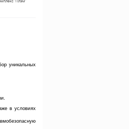
омплекс "Плэм"
бор уникальных
ли.
же в условиях
авмобезопасную