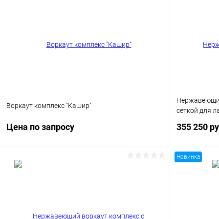
Купить в 1 клик
Сравнение
Купить в 1
В избранное
Под заказ
В избранн
Опорный столб
Опорный стол
Нержавеющий
Воркаут комплекс "Кашир"
сеткой для л
Цена по запросу
355 250 р
Новинка
Запросить цену
Купить в 1 клик
Сравнение
Купить в 1
В избранное
Под заказ
В избранн