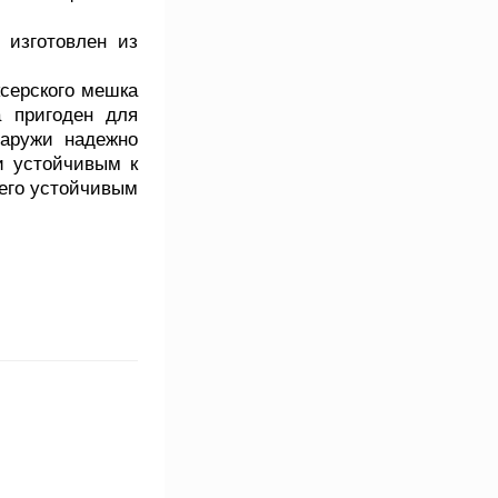
 изготовлен из
ксерского мешка
а пригоден для
наружи надежно
и устойчивым к
 его устойчивым