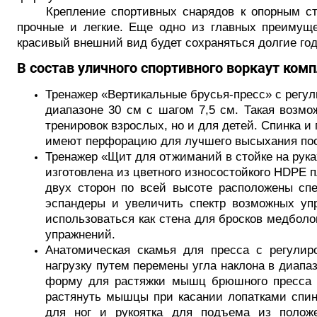
Крепление спортивных снарядов к опорным сто
прочные и легкие. Еще одно из главных преимущ
красивый внешний вид будет сохраняться долгие го
В состав уличного спортивного воркаут ко
Тренажер «Вертикальные брусья-пресс» с регул
диапазоне 30 см с шагом 7,5 см. Такая возмо
тренировок взрослых, но и для детей. Спинка и
имеют перфорацию для лучшего высыхания пос
Тренажер «Щит для отжиманий в стойке на рук
изготовлена из цветного износостойкого HDPE 
двух сторон по всей высоте расположены сп
эспандеры и увеличить спектр возможных уп
использоваться как стена для бросков медболо
упражнений.
Анатомическая скамья для пресса с регулиро
нагрузку путем перемены угла наклона в диапа
форму для растяжки мышц брюшного пресса -
растянуть мышцы при касании лопатками спин
для ног и рукоятка для подъема из положе