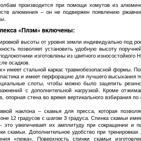
лбам производится при помощи хомутов из алюмини
еств алюминия – он не подвержен появлению ржавчи
ды.
мплекса «Плэм» включены:
ировкой высоты от уровня земли индивидуально под ро
жность позволяет установить удобную высоту поручне
 подлокотники изготовлены из цветного износостойкого 
ле осадков.
ах» имеет стальной каркас травмобезопасной формы. П
пластика и имеет перфорацию для лучшего высыхания п
ециальные слоты, чтобы можно было зацепить резин
ражнений с дополнительной нагрузкой. Кроме отжим
в, опорная стена во время вертикального взбирания по 
вкой наклона – скамья для пресса, которая позволя
зоне 12 градусов с шагом 3 градуса. Спинка скамьи им
 это увеличивает их амплитуду при сокращении и п
ки скамьи. Дополнительное удобство при тренировках 
ния «лежа». Поверхность спинки скамьи изготовле