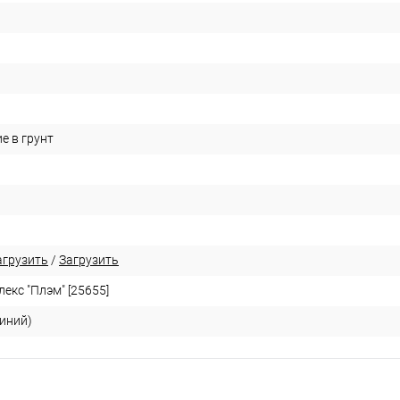
е в грунт
агрузить
/
Загрузить
екс "Плэм" [25655]
иний)