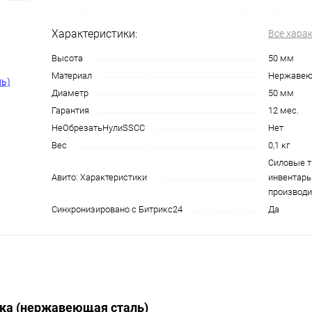
Характеристики:
Все хара
Высота
50 мм
Материал
Нержавею
Диаметр
50 мм
Гарантия
12 мес.
НеОбрезатьНулиSSCC
Нет
Вес
0,1 кг
Силовые 
Авито: Характеристики
инвентарь 
производи
Синхронизировано с Битрикс24
Да
ка (нержавеющая сталь)