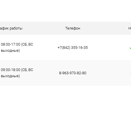
 клик
Сравнение
ое
В наличии
рафик работы
Телефон
Н
08:00-17:00 (СБ, ВС
+7(842) 355-16-35
- выходные)
09:00-18:00 (СБ, ВС
8-963-970-82-80
- выходные)