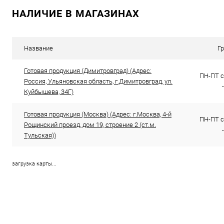
НАЛИЧИЕ В МАГАЗИНАХ
Купить в 1 клик
Сравнение
Купить в 1
В избранное
В наличии
В избранн
Название
Г
Готовая продукция (Димитровград) (Адрес:
ПН-ПТ с 
Россия, Ульяновская область, г.Димитровград, ул.
Куйбышева, 34Г)
Готовая продукция (Москва) (Адрес: г.Москва, 4-й
ПН-ПТ с 
Рощинский проезд, дом 19, строение 2 (ст.м.
Тульская))
загрузка карты...