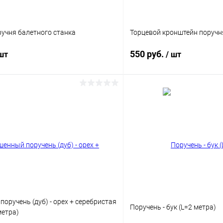
учня балетного станка
Торцевой кронштейн поручня
550 руб.
 шт
/ шт
В корзину
В корз
 клик
Сравнение
Купить в 1 клик
ое
В наличии
В избранное
Цвет
оручень (дуб) - орех + серебристая
Поручень - бук (L=2 метра)
метра)