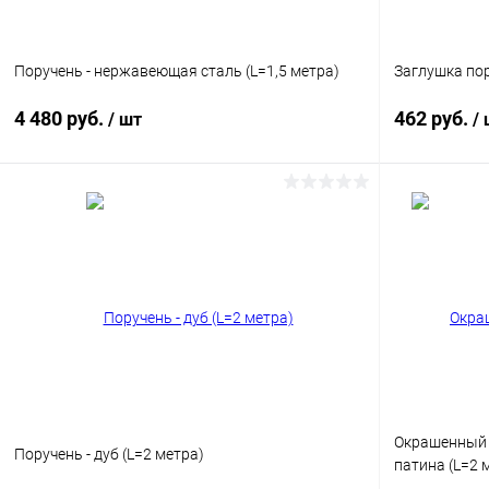
Поручень - нержавеющая сталь (L=1,5 метра)
Заглушка пор
4 480 руб.
462 руб.
/ шт
/
В корзину
Купить в 1 клик
Сравнение
Купить в 1
В избранное
В наличии
В избранн
Цвет
Окрашенный п
Поручень - дуб (L=2 метра)
патина (L=2 