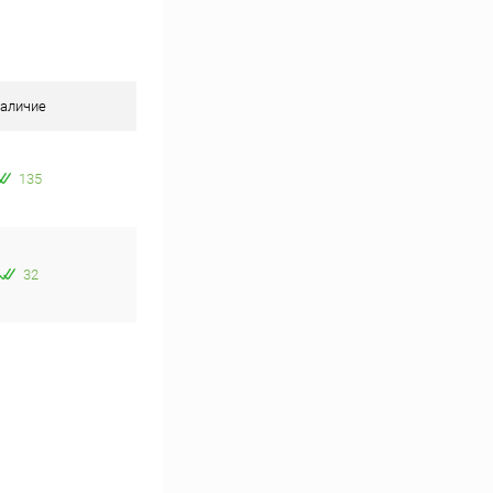
аличие
135
32