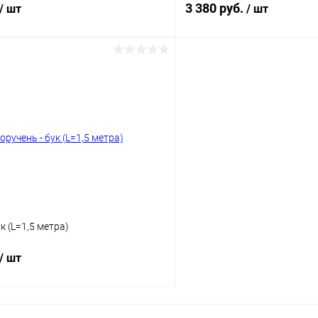
3 380 руб.
/ шт
/ шт
В корзину
В корз
 клик
Сравнение
Купить в 1 клик
ое
В наличии
В избранное
ристая патина
к (L=1,5 метра)
/ шт
В корзину