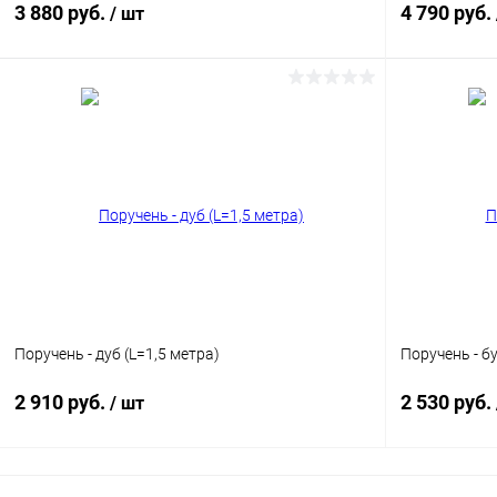
3 880 руб.
4 790 руб.
/ шт
В корзину
Купить в 1 клик
Сравнение
Купить в 1
В избранное
В наличии
В избранн
Цвет
Орех + сереб
Поручень - дуб (L=1,5 метра)
Поручень - бу
2 910 руб.
2 530 руб.
/ шт
В корзину