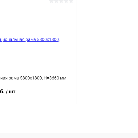
В корзину
В корз
 клик
Сравнение
Купить в 1 клик
ое
Под заказ
В избранное
Цвет
ная рама 5800х1800, H=3660 мм
уб.
/ шт
В корзину
 клик
Сравнение