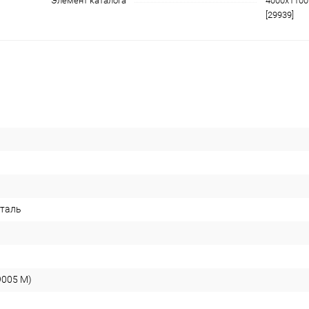
Элемент каталога
4000х1100
[29939]
сталь
9005 М)