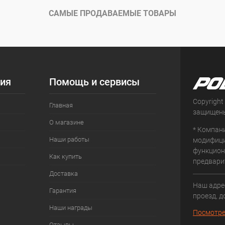
ое
Под заказ
САМЫЕ ПРОДАВАЕМЫЕ ТОВАРЫ
ия
Помощь и сервисы
Copyright
Главная
защищен
О магазине
* Компан
Наши работы
модифици
функцион
Как купить
предвари
Доставка
Наш адрес
Гарантия
проезд, д
Наши награды
Посмотре
Отзывы