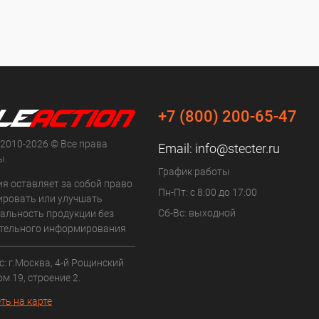
+7 (800) 200-65-47
 2010-2026 © Все права
Email:
info@stecter.ru
ы.
График работы
ия оставляет за собой право
Пн-Пт: с 8:00 до 17:00
ровать или улучшать
Сб-Вс: выходной
альность продукции без
тельного информирования
: г.Москва, 4-й Рощинский
ом 19, строение 2.
ть на карте