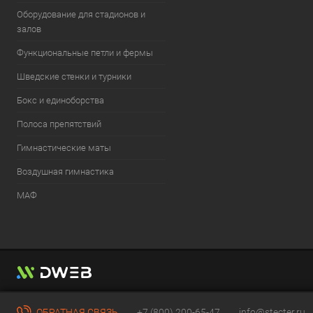
Оборудование для стадионов и
залов
Функциональные петли и фермы
Шведские стенки и турники
Бокс и единоборства
Полоса препятствий
Гимнастические маты
Воздушная гимнастика
МАФ
ОБРАТНАЯ СВЯЗЬ
+7 (800) 200-65-47
info@stecter.ru