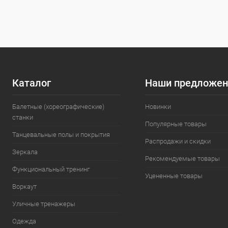
В избранное
Под заказ
В избранн
Цвет
Цвет
Каталог
Наши предложен
Балетные (хореографические)
Новинки
станки
Популярные товары
Танцевальные полы и покрытия
Распродажи и скидки
Зеркала
Рекомендуемые товары
Функциональный тренинг
Уцененные товары
Воркаут
Уличные тренажеры
Одежда