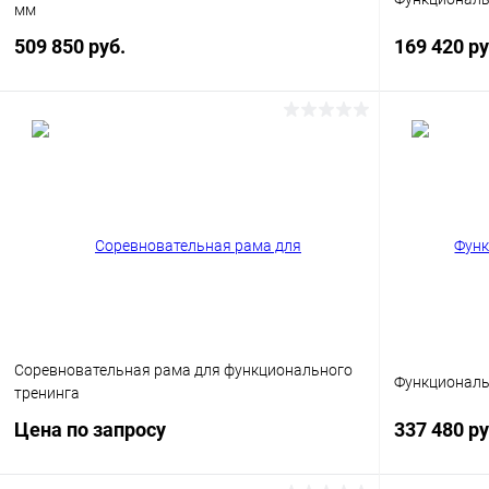
мм
509 850 руб.
169 420 р
В корзину
Купить в 1 клик
Сравнение
Купить в 1
В избранное
Под заказ
В избранн
Цвет
Цвет
Соревновательная рама для функционального
Функциональ
тренинга
Цена по запросу
337 480 р