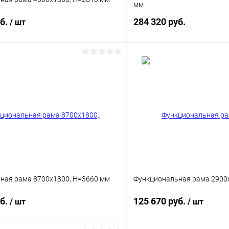
мм
уб.
284 320 руб.
/ шт
В корз
В корзину
Купить в 1 клик
 клик
Сравнение
В избранное
ое
Под заказ
Цвет
ная рама 8700х1800, H=3660 мм
Функциональная рама 2900
уб.
125 670 руб.
/ шт
/ шт