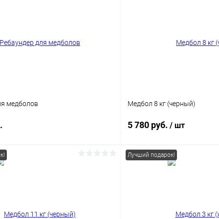
ля медболов
Медбол 8 кг (черный)
.
5 780 руб.
/ шт
к!
Лучший подарок!
В корзину
В корз
 клик
Сравнение
Купить в 1 клик
ое
В наличии
В избранное