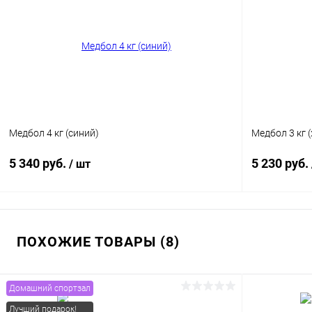
Купить в 1 клик
Сравнение
Купить в 1
В избранное
В наличии
В избранн
Цвет
Медбол 4 кг (синий)
Медбол 3 кг 
5 340 руб.
5 230 руб.
/ шт
В корзину
ПОХОЖИЕ ТОВАРЫ (8)
Купить в 1 клик
Сравнение
Купить в 1
В избранное
В наличии
В избранн
Домашний спортзал
Лучший подарок!