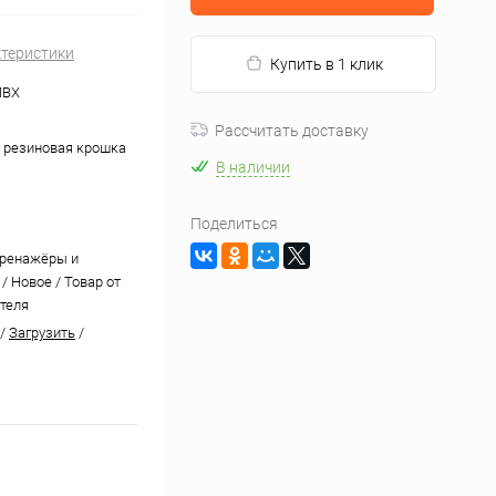
ктеристики
Купить в 1 клик
ПВХ
Рассчитать доставку
+ резиновая крошка
В наличии
Поделиться
тренажёры и
/ Новое / Товар от
теля
/
Загрузить
/