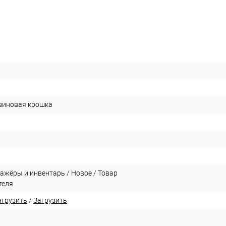
езиновая крошка
ажёры и инвентарь / Новое / Товар
теля
агрузить
/
Загрузить