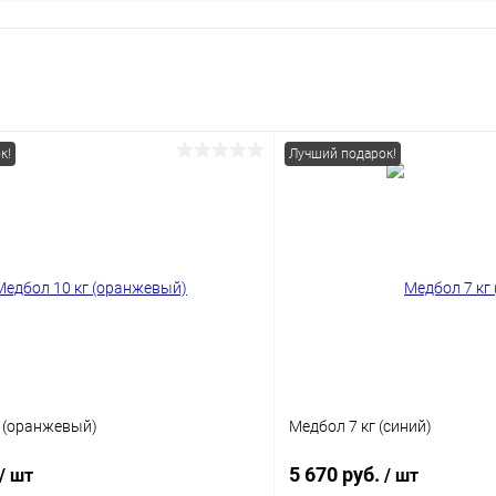
к!
Лучший подарок!
г (оранжевый)
Медбол 7 кг (синий)
5 670 руб.
/ шт
/ шт