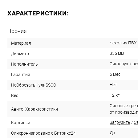
ХАРАКТЕРИСТИКИ:
Прочие
Чехол из ПВХ
Материал
355 мм
Диаметр
Синтепух + р
Наполнитель
6 мес.
Гарантия
Нет
НеОбрезатьНулиSSCC
12 кг
Вес
Силовые трен
Авито: Характеристики
от производи
Загрузить
/
З
Картинки
Да
Синхронизировано с Битрикс24