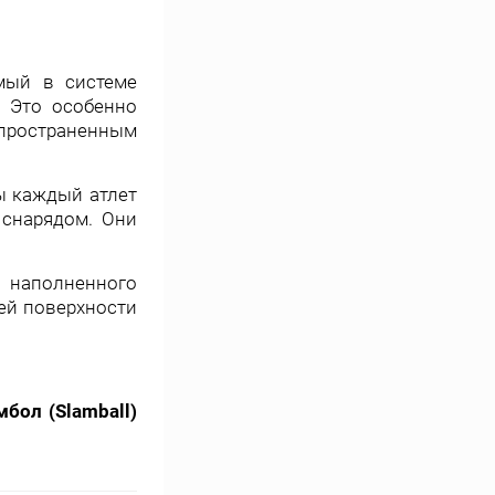
мый в системе
. Это особенно
пространенным
ы каждый атлет
 снарядом. Они
 наполненного
ей поверхности
мбол (Slamball)