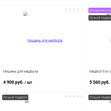
Домашний спо
В корзину
Лучший подаро
Купить в 1 клик
Сравнение
Купить в 1
В избранное
В наличии
В избранн
Мишень для медбола
Медбол 6 кг
4 900 руб.
5 560 руб.
/ шт
Лучший подарок!
Лучший подаро
В корзину