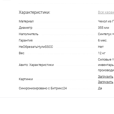
Характеристики:
Все хара
Материал
Чехол из 
Диаметр
355 мм
Наполнитель
Синтепух 
Гарантия
6 мес.
НеОбрезатьНулиSSCC
Нет
Вес
12 кг
Силовые 
Авито: Характеристики
инвентарь 
производи
Загрузить
Картинки
Загрузить
Синхронизировано с Битрикс24
Да