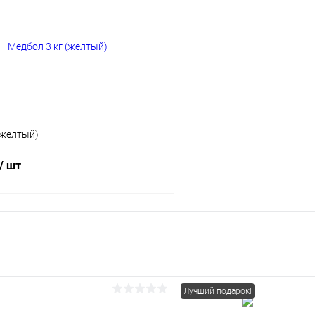
 клик
Сравнение
Купить в 1 клик
ое
В наличии
В избранное
(желтый)
/ шт
В корзину
 клик
Сравнение
ое
В наличии
Лучший подарок!