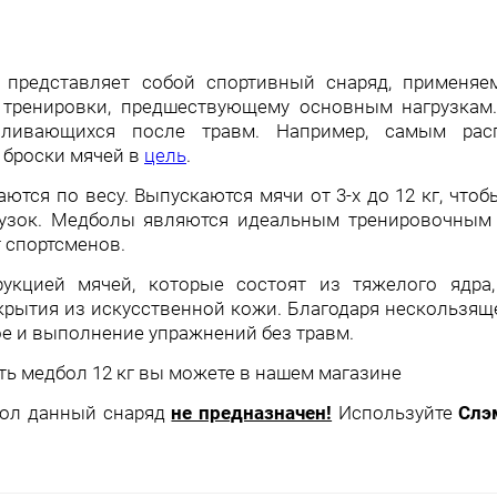
 представляет собой спортивный снаряд, применяе
 тренировки, предшествующему основным нагрузкам
вливающихся после травм. Например, самым рас
 броски мячей в
цель
.
тся по весу. Выпускаются мячи от 3-х до 12 кг, чтоб
рузок. Медболы являются идеальным тренировочным
т спортсменов.
укцией мячей, которые состоят из тяжелого ядра,
крытия из искусственной кожи. Благодаря нескользящ
ое и выполнение упражнений без травм.
ь медбол 12 кг вы можете в нашем магазине
пол данный снаряд
не предназначен!
Используйте
Слэ