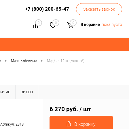
+7 (800) 200-65-47
Заказать звонок
0
0
0
В корзине
пока пусто
•
•
е
Мячи набивные
Медбол 12 кг (желтый)
ЛИЧИЕ
ВИДЕО
6 270 руб.
/ шт
В корзину
Артикул:
2318