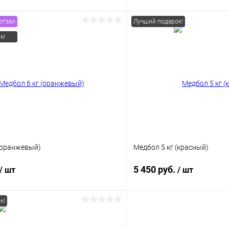
ртзал
Лучший подарок!
В корзину
В корз
к!
 клик
Сравнение
Купить в 1 клик
ое
В наличии
В избранное
 (оранжевый)
Медбол 5 кг (красный)
5 450 руб.
/ шт
/ шт
к!
В корзину
В корз