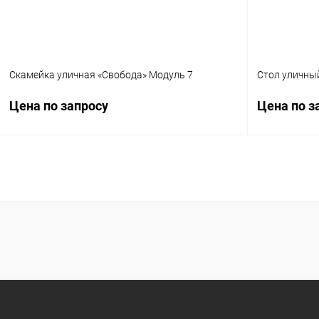
Скамейка уличная «Свобода» Модуль 7
Стол уличный
Цена по запросу
Цена по з
Запросить цену
Купить в 1 клик
Сравнение
Купить в 1
В избранное
Под заказ
В избранн
Цвет
Цвет