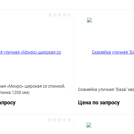
ная «Монро» широкая со спинкой,
Скамейка уличная "База" к
пинка 1200 мм)
апросу
Цена по запросу
Запросить цену
Запросит