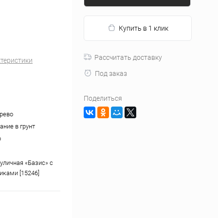
Купить в 1 клик
Рассчитать доставку
ктеристики
Под заказ
Поделиться
ерево
ание в грунт
р
уличная «Базис» с
иками [15246]