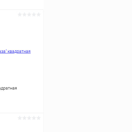
вадратная
ь цену