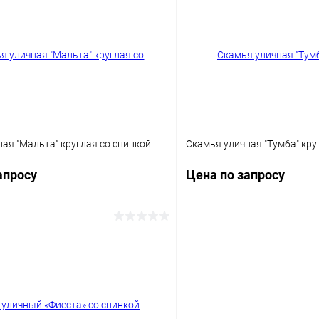
 клик
Сравнение
Купить в 1 клик
ое
Под заказ
В избранное
Цвет
ая "Мальта" круглая со спинкой
Скамья уличная "Тумба" кру
апросу
Цена по запросу
Запросить цену
Запросит
 клик
Сравнение
Купить в 1 клик
ое
Под заказ
В избранное
Цвет