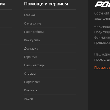
ия
Помощь и сервисы
Copyright
Главная
защищен
О магазине
* Компан
Наши работы
модифици
функцион
Как купить
предвари
Доставка
Наш адрес
Гарантия
проезд, д
Наши награды
Посмотре
Отзывы
Партнерам
Контакты
Акции