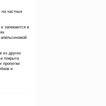
и на частных
 и запекаются в
иях
у апельсиновой
е из других
 и покрыта
х пропитки
ибков и