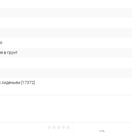
во
е в грунт
 сиденьем [17372]