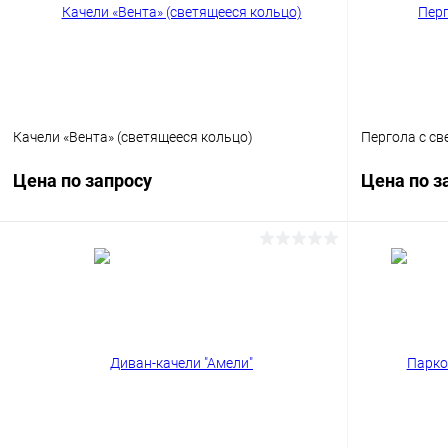
Цвет
Цвет
Качели «Вента» (светящееся кольцо)
Пергола с св
Цена по запросу
Цена по з
Запросить цену
Купить в 1 клик
Сравнение
Купить в 1
В избранное
Под заказ
В избранн
Цвет
Цвет