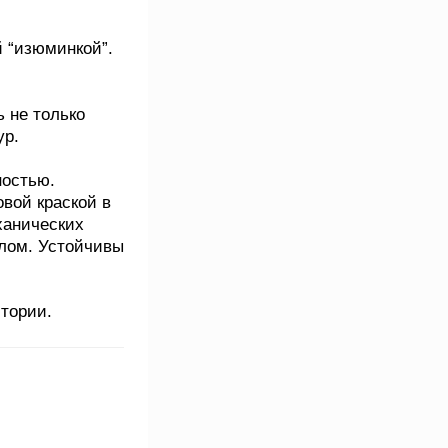
 “изюминкой”.
 не только
ур.
остью.
вой краской в
ханических
лом. Устойчивы
тории.