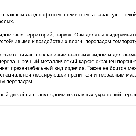
я важным ландшафтным элементом, а зачастую - некой
ослых.
домовых территорий, парков. Они должны выдерживать
 устойчивыми к воздействию влаги, перепадам температ
рые отличаются красивым внешним видом и долговечн
дерева. Прочный металлический каркас окрашен порошко
аняет презентабельный вид изделия. Также не боится ме
 специальной лессирующей пропиткой и террасным мас
ным перепадам.
й дизайн и станут одним из главных украшений терри