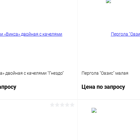
а» двойная с качелями "Гнездо"
Пергола "Оазис" малая
апросу
Цена по запросу
Запросить цену
Запросит
 клик
Сравнение
Купить в 1 клик
ое
Под заказ
В избранное