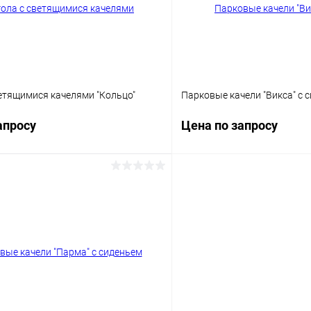
Цвет
етящимися качелями "Кольцо"
Парковые качели "Викса" с 
апросу
Цена по запросу
Запросить цену
Запросит
 клик
Сравнение
Купить в 1 клик
ое
Под заказ
В избранное
Цвет