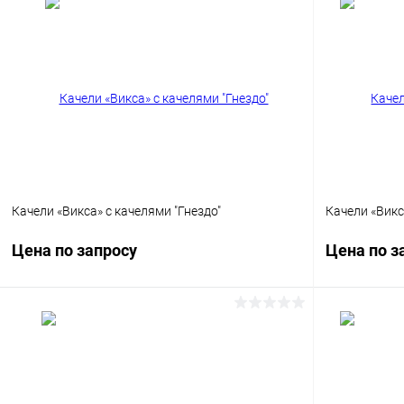
Качели «Викса» с качелями "Гнездо"
Качели «Викс
Цена по запросу
Цена по з
Запросить цену
Купить в 1 клик
Сравнение
Купить в 1
В избранное
Под заказ
В избранн