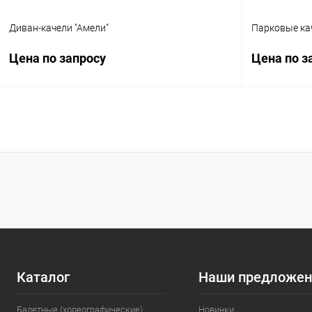
Диван-качели "Амели"
Парковые кач
Цена по запросу
Цена по з
Запросить цену
Купить в 1 клик
Сравнение
Купить в 1
В избранное
Под заказ
В избранн
Цвет
Цвет
Каталог
Наши предложен
Балетные (хореографические)
Новинки